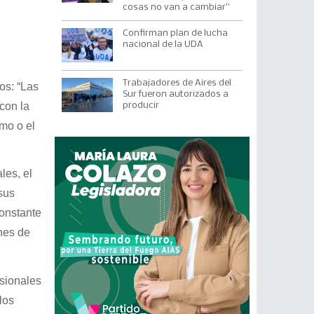
cosas no van a cambiar”
Confirman plan de lucha
nacional de la UDA
Trabajadores de Aires del
os: “Las
Sur fueron autorizados a
con la
producir
imo o el
les, el
sus
constante
nes de
esionales
los