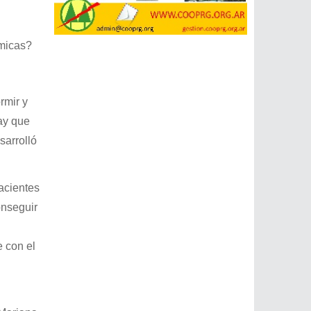
ómicas?
rmir y
hay que
sarrolló
acientes
onseguir
e con el