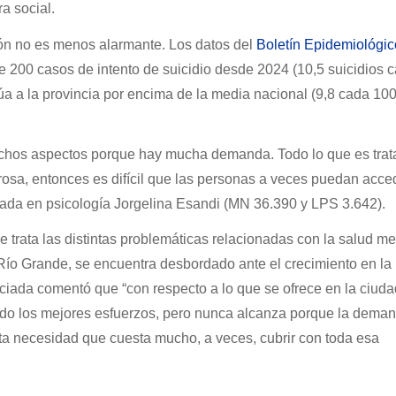
a social.
ión no es menos alarmante. Los datos del
Boletín Epidemiológic
e 200 casos de intento de suicidio desde 2024 (10,5 suicidios 
túa a la provincia por encima de la media nacional (9,8 cada 10
 muchos aspectos porque hay mucha demanda. Todo lo que es tra
rosa, entonces es difícil que las personas a veces puedan acce
ciada en psicología Jorgelina Esandi (MN 36.390 y LPS 3.642).
e trata las distintas problemáticas relacionadas con la salud me
 Río Grande, se encuentra desbordado ante el crecimiento en la
ciada comentó que “con respecto a lo que se ofrece en la ciuda
ndo los mejores esfuerzos, pero nunca alcanza porque la dema
a necesidad que cuesta mucho, a veces, cubrir con toda esa