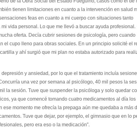
eño de la Obra Social del Estado Fueguino, casos como el de
ién tienen limitaciones en cuanto a la intervención en salud m
sensaciones feas en cuanto a mi cuerpo con situaciones tanto
 mi vida personal. Lo que me llevó a buscar ayuda profesional.
ucha oferta. Decía cubrir sesiones de psicología, pero cuando 
n el cupo lleno para obras sociales. En un principio solicité el r
cartilla y ahí surgió que mi plan no estaba autorizado para reali
depresión y ansiedad, por lo que el tratamiento incluía sesion
“Concurría una vez por semana al psicólogo, 40 mil pesos la ses
 mil la sesión. Tuve que suspender la psicóloga y solo quedar co
icos, ya que comencé tomando cuatro medicamentos al día los
 en ese momento me ofrecía la prepaga aún me quedaba a más 
camentos. Tuve que dejar, por ejemplo, el gimnasio que en lo p
esionales, pero era eso o la medicación”.