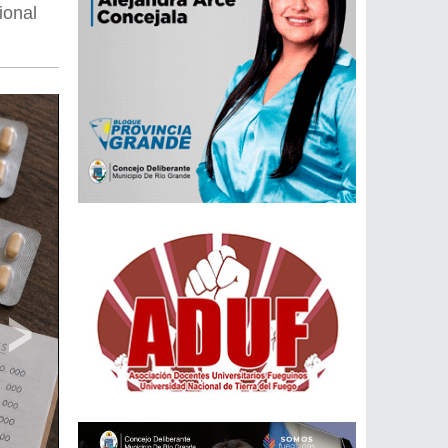
ional
›