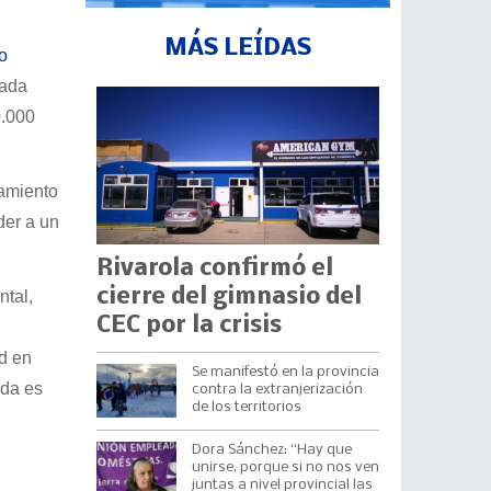
MÁS LEÍDAS
o
cada
0.000
tamiento
der a un
Rivarola confirmó el
cierre del gimnasio del
ntal,
CEC por la crisis
d en
Se manifestó en la provincia
nda es
contra la extranjerización
de los territorios
Dora Sánchez: “Hay que
unirse, porque si no nos ven
juntas a nivel provincial las