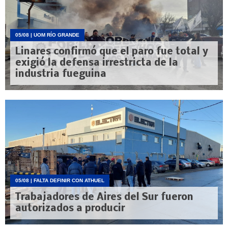
05/08
| UOM RÍO GRANDE
Linares confirmó que el paro fue total y
exigió la defensa irrestricta de la
industria fueguina
05/08
| FALTA DEFINIR CON ATHUEL
Trabajadores de Aires del Sur fueron
autorizados a producir