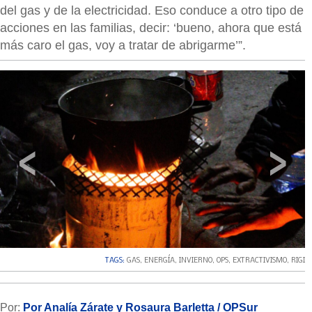
del gas y de la electricidad. Eso conduce a otro tipo de
acciones en las familias, decir: ‘bueno, ahora que está
más caro el gas, voy a tratar de abrigarme’”.
‹
›
TAGS:
GAS
,
ENERGÍA
,
INVIERNO
,
OPS
,
EXTRACTIVISMO
,
RIGI
Por:
Por Analía Zárate y Rosaura Barletta / OPSur