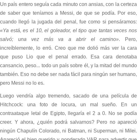
Un país entero seguía cada minuto con ansias, con la certeza
de saber que teníamos a Messi, de que se podía. Por eso,
cuando llegó la jugada del penal, fue como si pensáramos:
«Ya está, es el 10, el goleador, el tipo que tantas veces nos
salvó; una vez más va a abrir el camino»
. Pero,
increíblemente, lo erró. Creo que me dolió más ver la cara
que puso Lio que el penal errado. Esa cara denotaba
cansancio, peso... todo un país sobre él, y la mitad del mundo
también. Eso no debe ser nada fácil para ningún ser humano,
pero Messi no lo es.
Luego vendría algo tremendo, sacado de una película de
Hitchcock: una foto de locura, un mal sueño. En un
contraataque letal de Egipto, llegaría el 2 a 0. No se podía
creer. Y ahora, ¿quién podrá salvarnos? Pero no apareció
ningún Chapulín Colorado, ni Batman, ni Superman, ni Milei.
Apareció el bien querido y ponderado VAR para advertir que