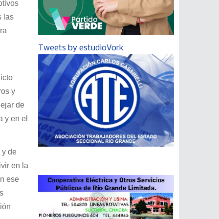
otivos
 las
ra
Tweets by estudioVork
icto
ros y
ejar de
a y en el
 y de
vir en la
En ese
s
ción