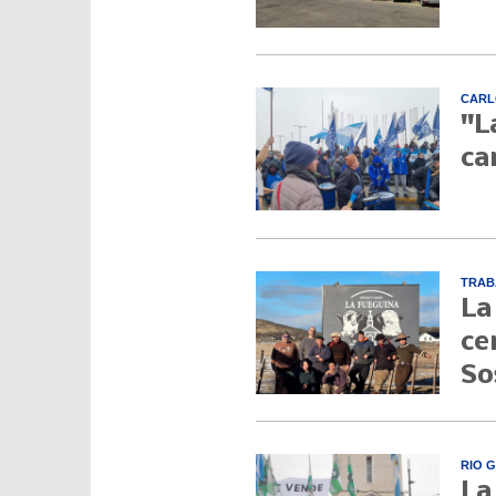
CARL
"L
ca
TRAB
La
ce
So
RIO 
La