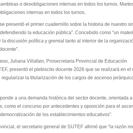
sambleas o desobligaciones internas en todos los turnos. Martes
ligaciones internas en todos los turnos.
 presentó el primer cuadernillo sobre la historia de nuestro si
efendiendo la educación pública”. Concebido como “un materi
la discusión política y gremial tanto al interior de la organizac
 docente”.
so, Juliana Villafain, Prosecretaria Provincial de Educación
EF, presentó el plebiscito docente 2026 que se realizará en el
regularizar la titularización de los cargos de ascenso jerárquic
esponde a una demanda histórica del sector docente, orientada a
s, como el concurso por antecedentes y oposición para el asce
a democratización de los establecimientos educativos”.
incial, el secretario general de SUTEF afirmó que “la razón no