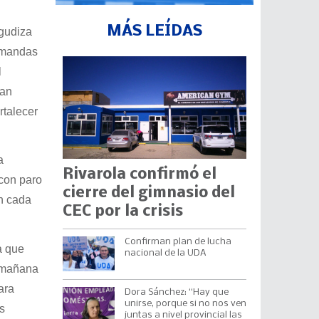
MÁS LEÍDAS
agudiza
demandas
l
nan
rtalecer
a
Rivarola confirmó el
 con paro
cierre del gimnasio del
n cada
CEC por la crisis
Confirman plan de lucha
a que
nacional de la UDA
o mañana
ara
Dora Sánchez: “Hay que
unirse, porque si no nos ven
s
juntas a nivel provincial las