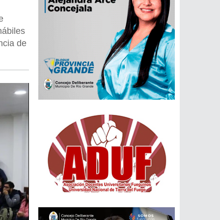
e
hábiles
ncia de