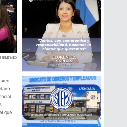
ETERMINADO
quien
tario
social
s
el que