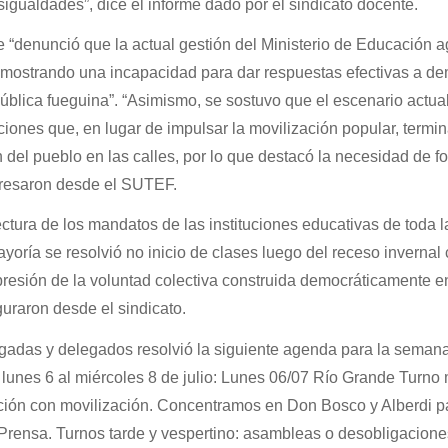
gualdades”, dice el informe dado por el sindicato docente.
e “denunció que la actual gestión del Ministerio de Educación 
, demostrando una incapacidad para dar respuestas efectivas a 
ública fueguina”. “Asimismo, se sostuvo que el escenario actua
iones que, en lugar de impulsar la movilización popular, termi
 del pueblo en las calles, por lo que destacó la necesidad de fo
xpresaron desde el SUTEF.
ectura de los mandatos de las instituciones educativas de toda l
yoría se resolvió no inicio de clases luego del receso invernal
presión de la voluntad colectiva construida democráticamente e
guraron desde el sindicato.
egadas y delegados resolvió la siguiente agenda para la seman
lunes 6 al miércoles 8 de julio: Lunes 06/07 Río Grande Turn
ción con movilización. Concentramos en Don Bosco y Alberdi p
rensa. Turnos tarde y vespertino: asambleas o desobligacione