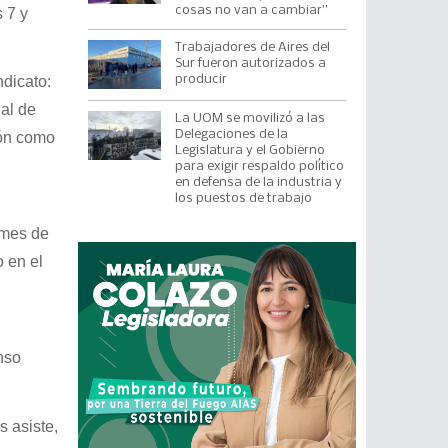
cosas no van a cambiar”
 7 y
Trabajadores de Aires del
Sur fueron autorizados a
ndicato:
producir
al de
La UOM se movilizó a las
Delegaciones de la
ión como
Legislatura y el Gobierno
para exigir respaldo político
en defensa de la industria y
los puestos de trabajo
 mes de
o en el
nso
s asiste,