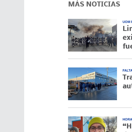
MÁS NOTICIAS
UOM 
Li
ex
fu
FALT
Tr
au
HORA
“H