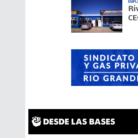
EMPL
Ri
CE