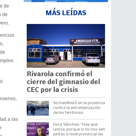
l de
MÁS LEÍDAS
o de
vero.
rencias
o,
 de
empleo
Rivarola confirmó el
el
cierre del gimnasio del
CEC por la crisis
onsenso,
Se manifestó en la provincia
contra la extranjerización
de los territorios
dad a las
Dora Sánchez: “Hay que
r
unirse, porque si no nos ven
juntas a nivel provincial las