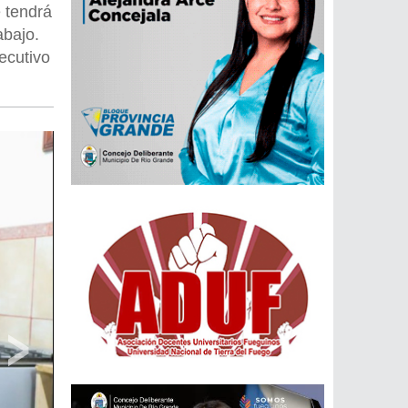
 tendrá
abajo.
ecutivo
›