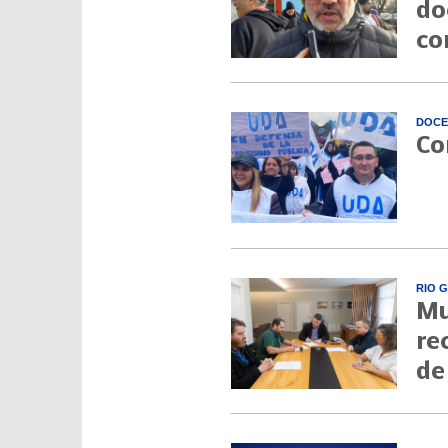
do
co
DOCE
Co
RIO 
Mu
re
de