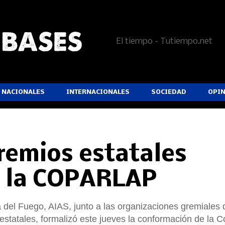
El tiempo - Tutiempo.net
NACIONALES
INTERNACIONALES
SOCIEDAD
OPI
remios estatales
 la COPARLAP
a del Fuego, AIAS, junto a las organizaciones gremiales
 estatales, formalizó este jueves la conformación de la 