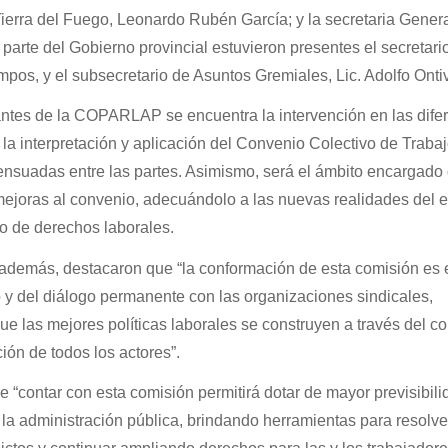
rra del Fuego, Leonardo Rubén García; y la secretaria Genera
arte del Gobierno provincial estuvieron presentes el secretari
os, y el subsecretario de Asuntos Gremiales, Lic. Adolfo Onti
antes de la COPARLAP se encuentra la intervención en las dife
la interpretación y aplicación del Convenio Colectivo de Trabaj
suadas entre las partes. Asimismo, será el ámbito encargado
 mejoras al convenio, adecuándolo a las nuevas realidades del 
co de derechos laborales.
 además, destacaron que “la conformación de esta comisión es 
o y del diálogo permanente con las organizaciones sindicales,
ue las mejores políticas laborales se construyen a través del c
ción de todos los actores”.
 “contar con esta comisión permitirá dotar de mayor previsibili
 la administración pública, brindando herramientas para resolve