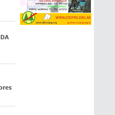
s
UDA
ores