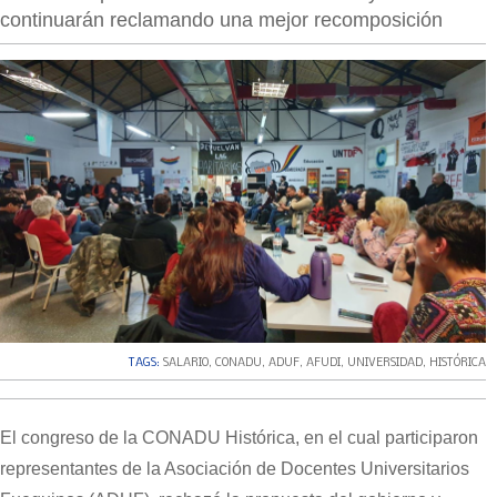
continuarán reclamando una mejor recomposición
TAGS:
SALARIO
,
CONADU
,
ADUF
,
AFUDI
,
UNIVERSIDAD
,
HISTÓRICA
El congreso de la CONADU Histórica, en el cual participaron
representantes de la Asociación de Docentes Universitarios