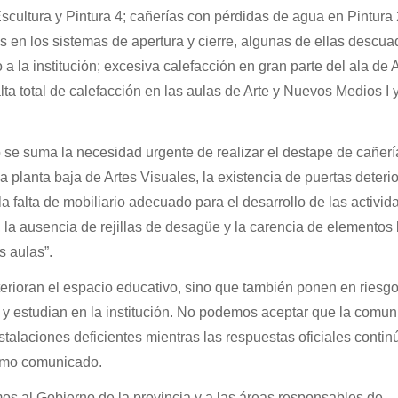
cultura y Pintura 4; cañerías con pérdidas de agua en Pintura 
s en los sistemas de apertura y cierre, algunas de ellas descua
 a la institución; excesiva calefacción en gran parte del ala de 
lta total de calefacción en las aulas de Arte y Nuevos Medios I y 
 se suma la necesidad urgente de realizar el destape de cañerí
a planta baja de Artes Visuales, la existencia de puertas deteri
 la falta de mobiliario adecuado para el desarrollo de las activi
, la ausencia de rejillas de desagüe y la carencia de elementos
s aulas”.
erioran el espacio educativo, sino que también ponen en riesgo
 y estudian en la institución. No podemos aceptar que la comu
stalaciones deficientes mientras las respuestas oficiales contin
smo comunicado.
mos al Gobierno de la provincia y a las áreas responsables de