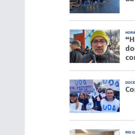
HORA
“H
do
co
DOCE
Co
RIO 