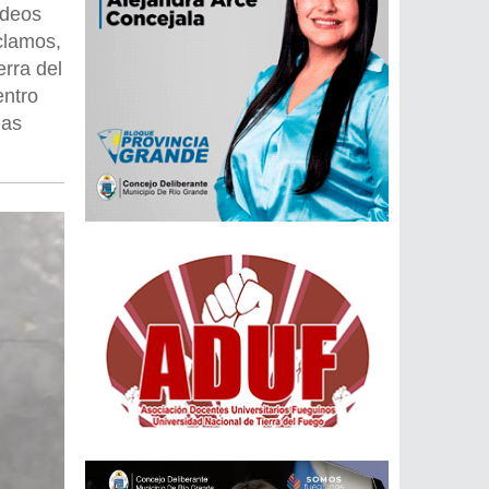
ideos
clamos,
rra del
entro
las