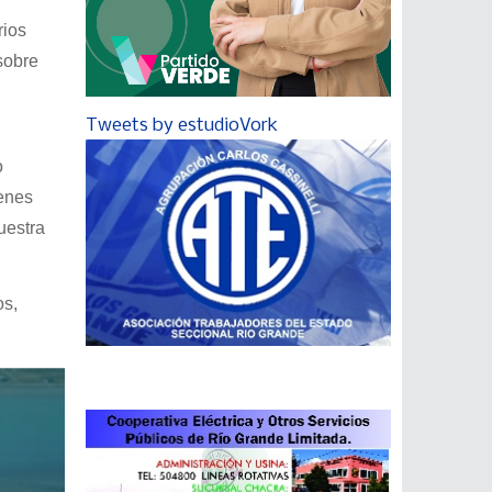
rios
sobre
Tweets by estudioVork
o
ienes
uestra
os,