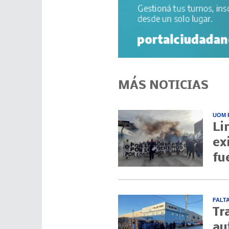
MÁS NOTICIAS
UOM 
Li
ex
fu
FALT
Tr
au