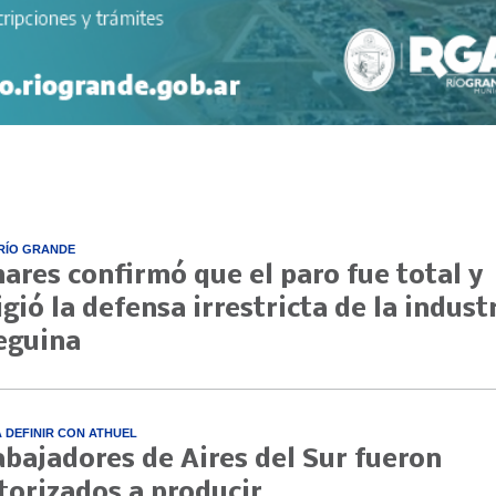
RÍO GRANDE
nares confirmó que el paro fue total y
igió la defensa irrestricta de la indust
eguina
A DEFINIR CON ATHUEL
abajadores de Aires del Sur fueron
torizados a producir