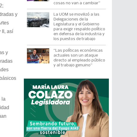
cosas no van a cambiar”
2;
dradas y
La UOM se movilizó a las
Delegaciones de la
Artes
Legislatura y el Gobierno
para exigir respaldo político
II, así
en defensa de la industria y
los puestos de trabajo
“Las políticas económicas
as y
actuales son un ataque
oradas
directo al empleado público
y al trabajo genuino”
dades
 básicos
 la
nidad
úan