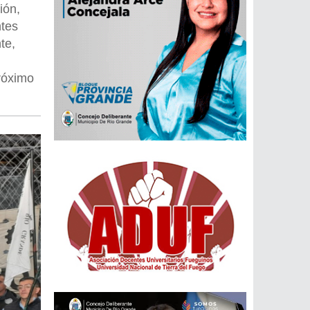
ión,
ntes
te,
róximo