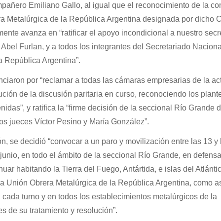
pañero Emiliano Gallo, al igual que el reconocimiento de la co
era Metalúrgica de la República Argentina designada por dicho 
mente avanza en “ratificar el apoyo incondicional a nuestro secr
bel Furlan, y a todos los integrantes del Secretariado Naciona
a República Argentina”.
ciaron por “reclamar a todas las cámaras empresarias de la ac
ución de la discusión paritaria en curso, reconociendo los plant
idas”, y ratifica la “firme decisión de la seccional Río Grande 
 los jueces Víctor Pesino y María González”.
n, se decidió “convocar a un paro y movilización entre las 13 y 
 junio, en todo el ámbito de la seccional Río Grande, en defensa
uar habitando la Tierra del Fuego, Antártida, e islas del Atlántic
 la Unión Obrera Metalúrgica de la República Argentina, como a
cada turno y en todos los establecimientos metalúrgicos de la
s de su tratamiento y resolución”.