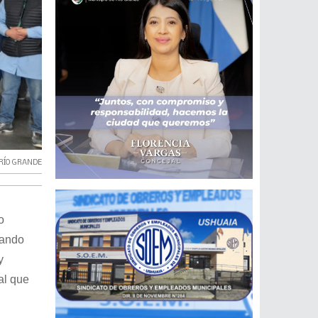
RÍO GRANDE
o
tando
y
 al que