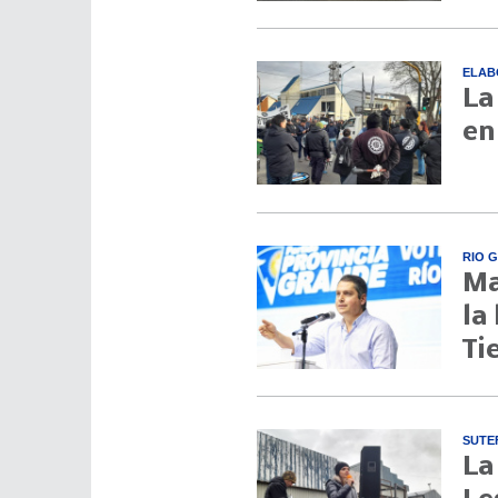
ELAB
La
en
RIO 
Ma
la
Ti
SUTE
La