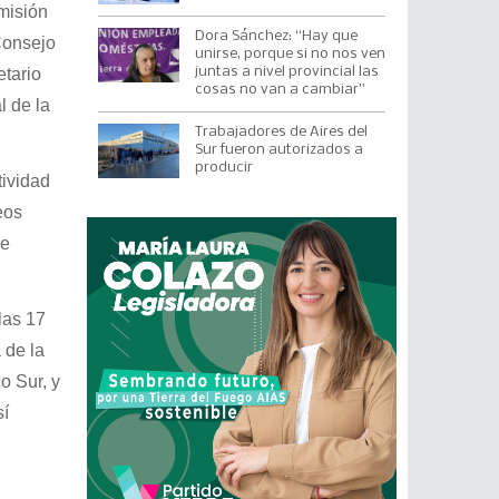
misión
Dora Sánchez: “Hay que
Consejo
unirse, porque si no nos ven
etario
juntas a nivel provincial las
cosas no van a cambiar”
l de la
Trabajadores de Aires del
Sur fueron autorizados a
producir
tividad
eos
de
las 17
 de la
o Sur, y
sí