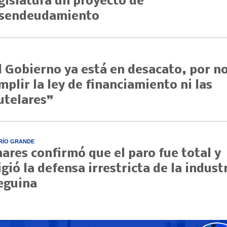
gislatura un proyecto de
sendeudamiento
l Gobierno ya está en desacato, por n
mplir la ley de financiamiento ni las
utelares”
RÍO GRANDE
nares confirmó que el paro fue total y
igió la defensa irrestricta de la indust
eguina