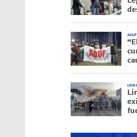
Le
de
ADUF
“E
cu
ca
UOM 
Li
ex
fu