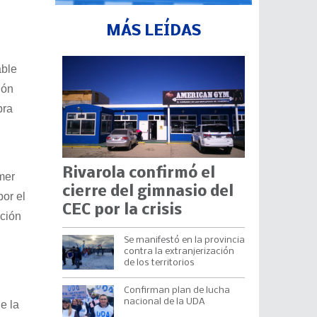
MÁS LEÍDAS
able
ión
bra
Rivarola confirmó el
mer
cierre del gimnasio del
por el
CEC por la crisis
nción
Se manifestó en la provincia
contra la extranjerización
de los territorios
Confirman plan de lucha
nacional de la UDA
e la