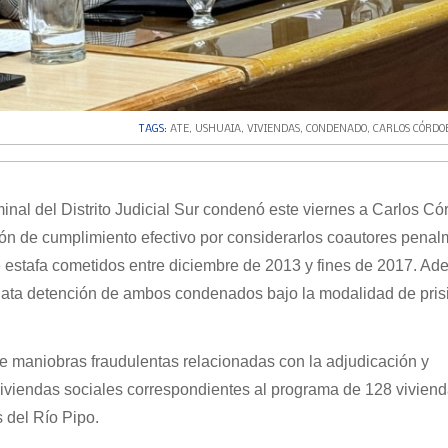
TAGS:
ATE
,
USHUAIA
,
VIVIENDAS
,
CONDENADO
,
CARLOS CÓRDO
minal del Distrito Judicial Sur condenó este viernes a Carlos Có
ión de cumplimiento efectivo por considerarlos coautores pena
estafa cometidos entre diciembre de 2013 y fines de 2017. Ad
iata detención de ambos condenados bajo la modalidad de pris
de maniobras fraudulentas relacionadas con la adjudicación y
viviendas sociales correspondientes al programa de 128 vivien
 del Río Pipo.