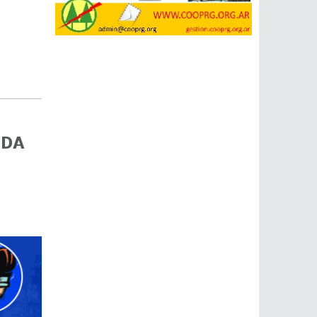
s
UDA