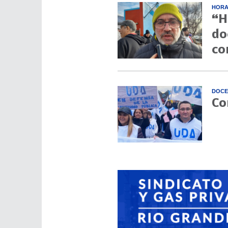
HORA
“H
do
co
DOCE
Co