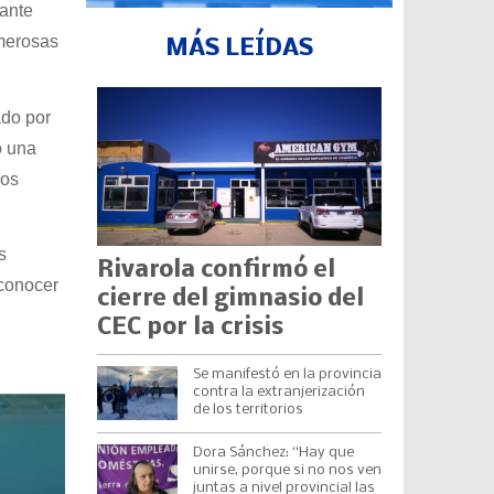
iante
umerosas
MÁS LEÍDAS
ado por
o una
los
s
Rivarola confirmó el
 conocer
cierre del gimnasio del
CEC por la crisis
Se manifestó en la provincia
contra la extranjerización
de los territorios
Dora Sánchez: “Hay que
unirse, porque si no nos ven
juntas a nivel provincial las