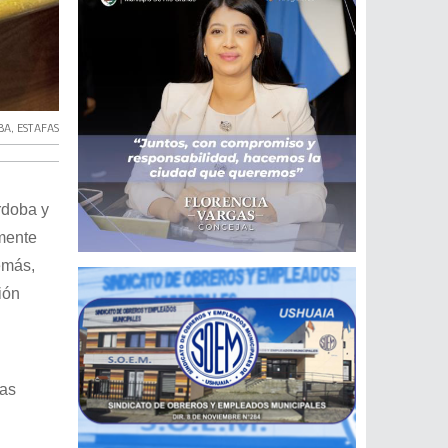
BA
,
ESTAFAS
rdoba y
lmente
emás,
ión
das