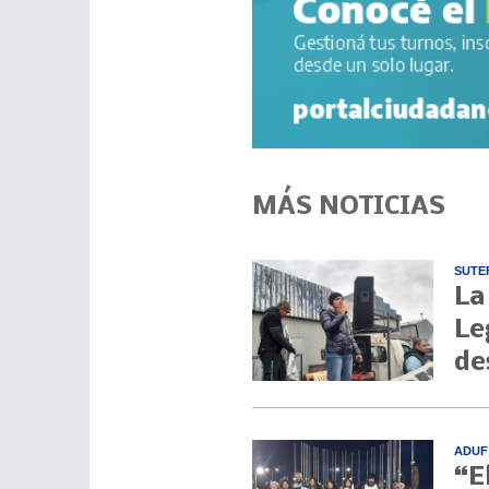
MÁS NOTICIAS
SUTE
La
Le
de
ADUF
“E