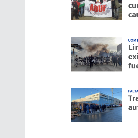
cu
ca
UOM 
Li
ex
fu
FALT
Tr
au