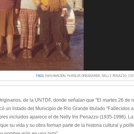
TAGS:
EXHUMACIÓN
,
PUEBLOS ORIGINARIOS
,
NELLY PENAZZO
,
CAT
riginarios, de la UNTDF, donde señalan que “El martes 26 de 
có un listado del Municipio de Río Grande titulado “Fallecidos a
es incluidos aparece el de Nelly Iris Penazzo (1935-1996). La 
que su vida y su obra forman parte de la historia cultural y polít
un nombre más en una lista”.