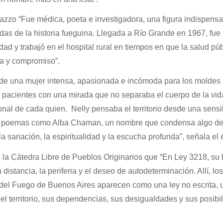
zzo “Fue médica, poeta e investigadora, una figura indispensa
das de la historia fueguina. Llegada a Río Grande en 1967, fue
ad y trabajó en el hospital rural en tiempos en que la salud púb
a y compromiso”.
de una mujer intensa, apasionada e incómoda para los moldes
pacientes con una mirada que no separaba el cuerpo de la vida
sonal de cada quien. Nelly pensaba el territorio desde una sensi
sus poemas como Alba Chaman, un nombre que condensa algo de
a sanación, la espiritualidad y la escucha profunda”, señala el e
la Cátedra Libre de Pueblos Originarios que “En Ley 3218, su l
distancia, la periferia y el deseo de autodeterminación. Allí, lo
 del Fuego de Buenos Aires aparecen como una ley no escrita, 
 el territorio, sus dependencias, sus desigualdades y sus posibi