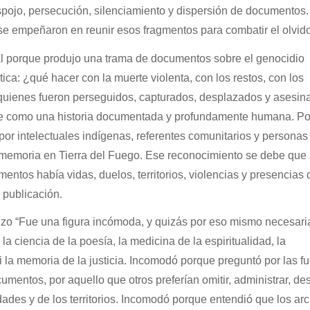
spojo, persecución, silenciamiento y dispersión de documentos
se empeñaron en reunir esos fragmentos para combatir el olvid
al porque produjo una trama de documentos sobre el genocidio
ica: ¿qué hacer con la muerte violenta, con los restos, con los
 quienes fueron perseguidos, capturados, desplazados y asesi
ce como una historia documentada y profundamente humana. Po
por intelectuales indígenas, referentes comunitarios y personas
a memoria en Tierra del Fuego. Ese reconocimiento se debe que
tos había vidas, duelos, territorios, violencias y presencias 
a publicación.
o “Fue una figura incómoda, y quizás por eso mismo necesari
 ciencia de la poesía, la medicina de la espiritualidad, la
i la memoria de la justicia. Incomodó porque preguntó por las fu
cumentos, por aquello que otros preferían omitir, administrar, de
ades y de los territorios. Incomodó porque entendió que los ar