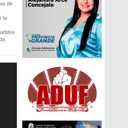
das de
 la
arbitre
ada