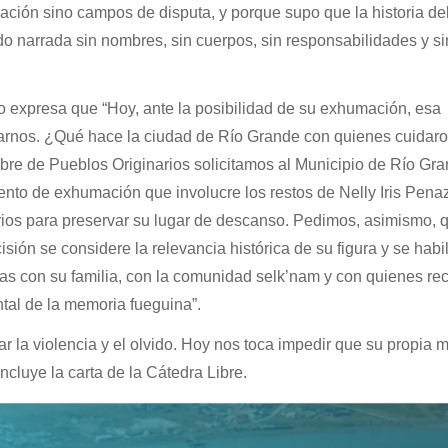
ación sino campos de disputa, y porque supo que la historia de
o narrada sin nombres, sin cuerpos, sin responsabilidades y si
o expresa que “Hoy, ante la posibilidad de su exhumación, esa
arnos. ¿Qué hace la ciudad de Río Grande con quienes cuidaro
re de Pueblos Originarios solicitamos al Municipio de Río Gr
nto de exhumación que involucre los restos de Nelly Iris Pena
rios para preservar su lugar de descanso. Pedimos, asimismo, 
sión se considere la relevancia histórica de su figura y se habil
ias con su familia, con la comunidad selk’nam y con quienes r
tal de la memoria fueguina”.
ar la violencia y el olvido. Hoy nos toca impedir que su propia
ncluye la carta de la Cátedra Libre.