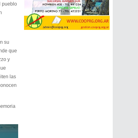
l pueblo
n
n su
ande que
zzo y
que
iten las
econocen
 memoria