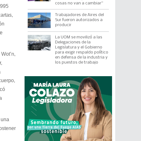
cosas no van a cambiar”
1995
artas,
Trabajadores de Aires del
Sur fueron autorizados a
ón
producir
de
La UOM se movilizó a las
Delegaciones de la
Legislatura y el Gobierno
para exigir respaldo político
 Wot’n,
en defensa de la industria y
,
los puestos de trabajo
a
cuerpo,
icó
a
 una
sostener