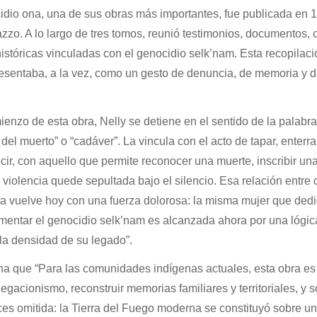
dio ona, una de sus obras más importantes, fue publicada en 
zzo. A lo largo de tres tomos, reunió testimonios, documentos, c
istóricas vinculadas con el genocidio selk’nam. Esta recopilaci
sentaba, a la vez, como un gesto de denuncia, de memoria y 
enzo de esta obra, Nelly se detiene en el sentido de la palabra
el muerto” o “cadáver”. La vincula con el acto de tapar, enterrar
ecir, con aquello que permite reconocer una muerte, inscribir un
 violencia quede sepultada bajo el silencio. Esa relación entre 
a vuelve hoy con una fuerza dolorosa: la misma mujer que ded
mentar el genocidio selk’nam es alcanzada ahora por una lógic
la densidad de su legado”.
na que “Para las comunidades indígenas actuales, esta obra es
egacionismo, reconstruir memorias familiares y territoriales, y 
ces omitida: la Tierra del Fuego moderna se constituyó sobre un