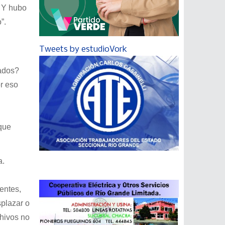
. Y hubo
o”.
Tweets by estudioVork
nados?
r eso
que
a.
entes,
splazar o
chivos no