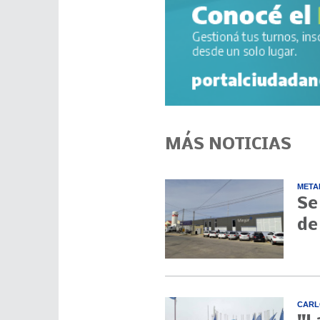
MÁS NOTICIAS
META
Se
de
CARL