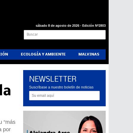
sábado 8 de agosto de 2026 - Edición Nº2803
NIÓN
ECOLOGÍA Y AMBIENTE
MALVINAS
NEWSLETTER
la
Suscríbase a nuestro boletín de noticias
su “más
a por