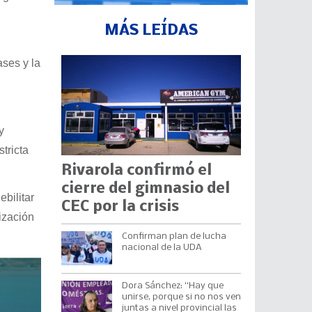
MÁS LEÍDAS
ses y la
y
tricta
Rivarola confirmó el
cierre del gimnasio del
bilitar
CEC por la crisis
ización
Confirman plan de lucha
nacional de la UDA
Dora Sánchez: “Hay que
unirse, porque si no nos ven
juntas a nivel provincial las