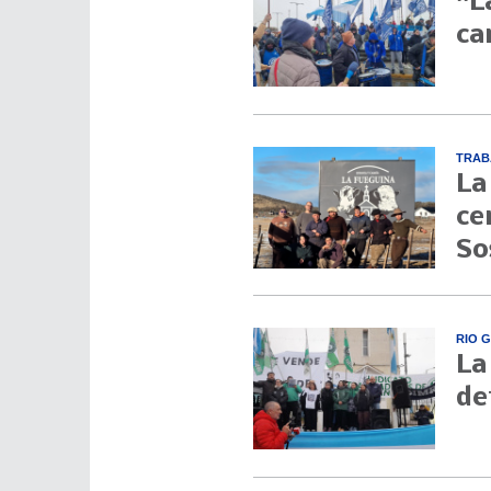
"L
ca
TRAB
La
ce
So
RIO 
La
de