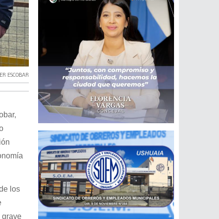
IER ESCOBAR
obar,
o
ión
tonomía
de los
e
n grave