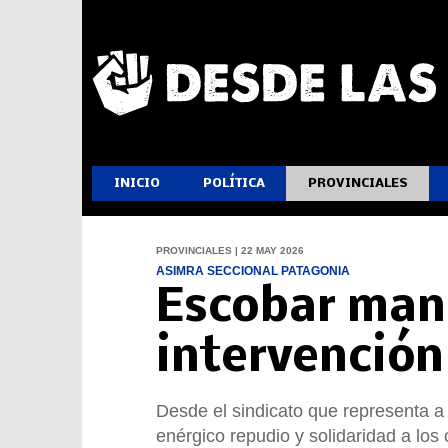
INICIO
POLÍTICA
PROVINCIALES
PROVINCIALES | 22 MAY 2026
ASIMRA SECCIONAL PATAGONIA
Escobar mani
intervención
Desde el sindicato que representa a
enérgico repudio y solidaridad a los