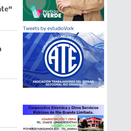
nte"
Tweets by estudioVork
a