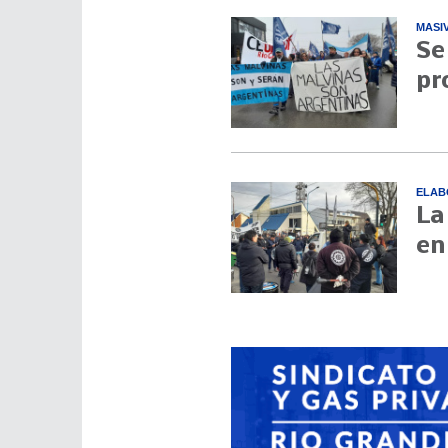
MASI
Se
pr
ELAB
La
en