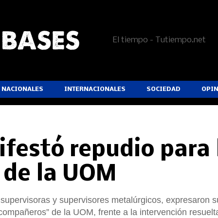
El tiempo - Tutiempo.net
NACIONALES
INTERNACIONALES
SOCIEDAD
OPI
festó repudio para 
 de la UOM
 supervisoras y supervisores metalúrgicos, expresaron 
 compañeros” de la UOM, frente a la intervención resuelt