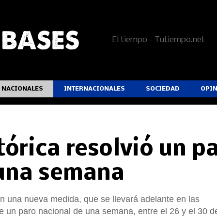
El tiempo - Tutiempo.net
NACIONALES
INTERNACIONALES
SOCIEDAD
OPI
rica resolvió un p
 una semana
on una nueva medida, que se llevará adelante en las
e un paro nacional de una semana, entre el 26 y el 30 d