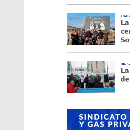
TRAB
La
ce
So
RIO 
La
de