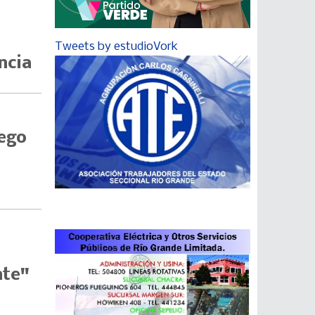
Tweets by estudioVork
ncia
uego
nte"