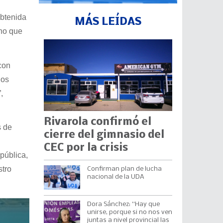
obtenida
MÁS LEÍDAS
rno que
con
nos
,
Rivarola confirmó el
s de
cierre del gimnasio del
CEC por la crisis
pública,
stro
Confirman plan de lucha
nacional de la UDA
Dora Sánchez: “Hay que
unirse, porque si no nos ven
juntas a nivel provincial las