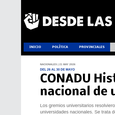
INICIO
POLÍTICA
PROVINCIALES
NACIONALES | 21 MAY 2026
DEL 26 AL 30 DE MAYO
CONADU Histó
nacional de
Los gremios universitarios resolvier
universidades nacionales. Se trata d