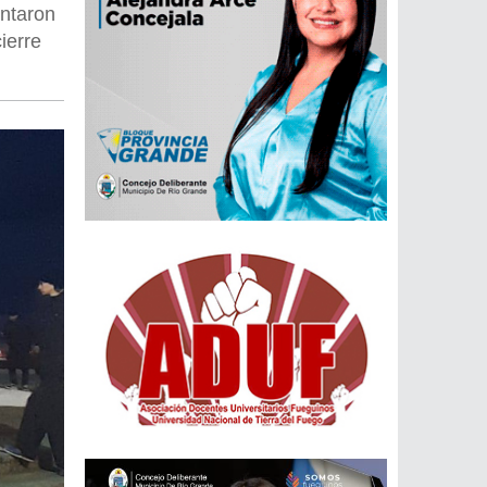
antaron
ierre