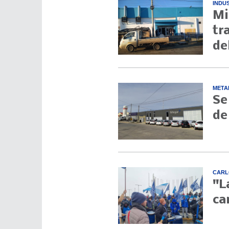
INDU
Mi
tr
de
META
Se
de
CARL
"L
ca