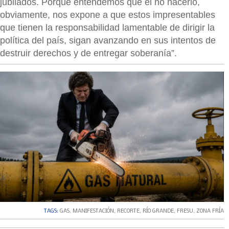
jubilados. Porque entendemos que el no hacerlo,
obviamente, nos expone a que estos impresentables
que tienen la responsabilidad lamentable de dirigir la
política del país, sigan avanzando en sus intentos de
destruir derechos y de entregar soberanía”.
TAGS:
GAS
,
MANIFESTACIÓN
,
RECORTE
,
RÍO GRANDE
,
FRESU
,
ZONA FRÍA