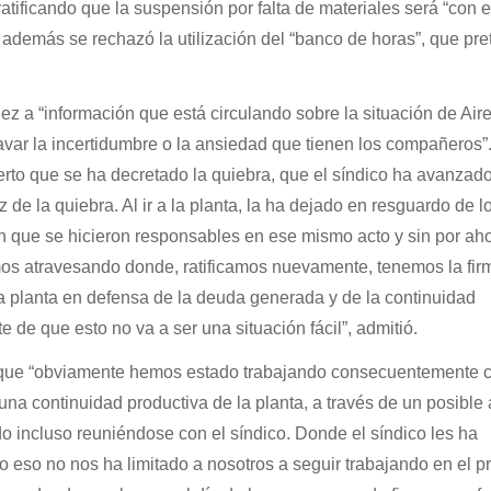
 ratificando que la suspensión por falta de materiales será “con 
además se rechazó la utilización del “banco de horas”, que pre
ez a “información que está circulando sobre la situación de Aire
var la incertidumbre o la ansiedad que tienen los compañeros”
ierto que se ha decretado la quiebra, que el síndico ha avanzado
 de la quiebra. Al ir a la planta, la ha dejado en resguardo de l
 que se hicieron responsables en ese mismo acto y sin por ah
amos atravesando donde, ratificamos nuevamente, tenemos la fir
a planta en defensa de la deuda generada y de la continuidad
 de que esto no va a ser una situación fácil”, admitió.
ó que “obviamente hemos estado trabajando consecuentemente c
 una continuidad productiva de la planta, a través de un posible
 incluso reuniéndose con el síndico. Donde el síndico les ha
 eso no nos ha limitado a nosotros a seguir trabajando en el p