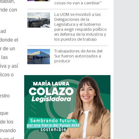
ltaban,
cosas no van a cambiar”
onde con
La UOM se movilizó a las
Delegaciones de la
Legislatura y el Gobierno
para exigir respaldo político
dad
en defensa de la industria y
 donde el
los puestos de trabajo
r de un
Trabajadores de Aires del
Sur fueron autorizados a
 las
producir
iva y así
icos o
estro
 que
de los
levando