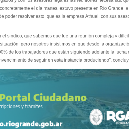
egados y con los asesores legales las reuniones necesarias, qu
concretamente el día martes, estuvo presente en Río Grande la
e poder resolver esto, que es la empresa Athuel, con sus ases
n el síndico, que sabemos que fue una reunión compleja y difíci
a situación, pero nosotros insistimos en que desde la organizaci
00% de los trabajadores que están siguiendo adelante la lucha 
convencimiento de seguir en esta instancia produciendo”, concluy