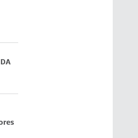
s
UDA
ores