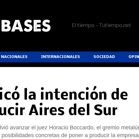
El tiempo - Tutiempo.net
NACIONALES
INTERNACIONALES
SOCIEDAD
OPI
icó la intención de
cir Aires del Sur
olvió avanzar el juez Horacio Boccardo, el gremio metalú
 de posibilidades concretas de poner a producir la empresa