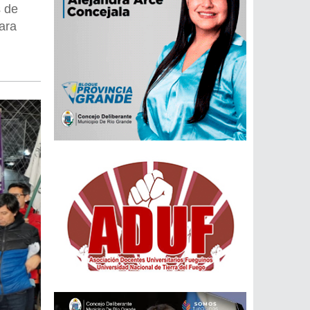
s de
ara