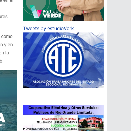
e en el
ores
Tweets by estudioVork
l como
ón y en
en la
ó.