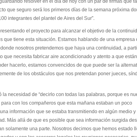
ardando resolver en el día de hoy con un par de firmas que fa
ecto que seguro será los primeros días de la semana próxima d
00 integrantes del plantel de Aires del Sur”.
presentando el proyecto para alcanzar el objetivo de la continui
des que tiene esta situación. Estamos hablando de una empresa
y donde nosotros pretendemos que haya una continuidad, a parti
 que necesita fabricar aire acondicionado y atento a que están
oder hacerlo, estamos convencidos de que puede ser la alternat
emente de los obstáculos que nos pretendan poner jueces, sínd
 la necesidad de “decirlo con todas las palabras, porque es nu
 para con los compañeros que esta mañana estaban un poco
una información que se estaba transmitiendo en algún medio y
dad. Más allá de que es posible que sea información surgida des
tan solamente una parte. Nosotros decimos que hemos estado l