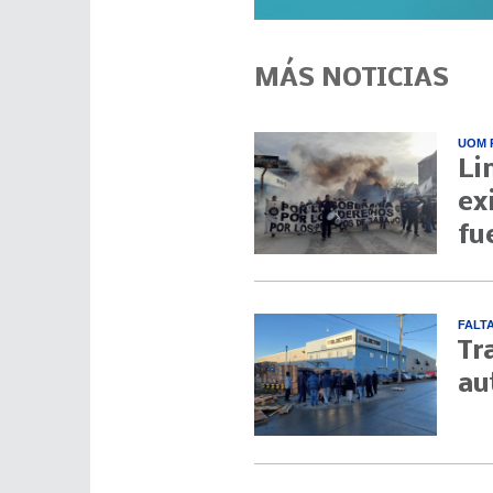
MÁS NOTICIAS
UOM 
Li
ex
fu
FALT
Tr
au