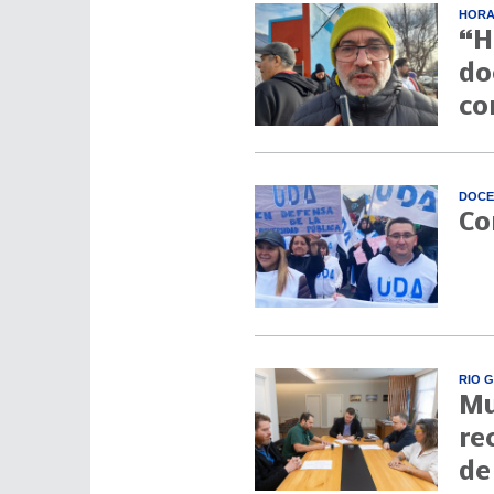
HORA
“H
do
co
DOCE
Co
RIO 
Mu
re
de