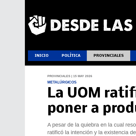
INICIO
POLÍTICA
PROVINCIALES
PROVINCIALES | 15 MAY 2026
METALÚRGICOS
La UOM ratif
poner a produ
A pesar de la quiebra en la cual res
ratificó la intención y la existencia