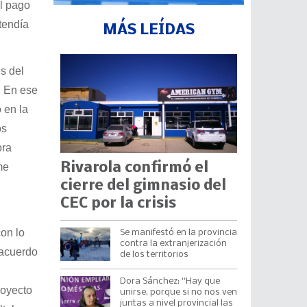
el pago
tendía
MÁS LEÍDAS
s del
. En ese
 en la
os
ora
Rivarola confirmó el
me
cierre del gimnasio del
CEC por la crisis
on lo
Se manifestó en la provincia
contra la extranjerización
 acuerdo
de los territorios
Dora Sánchez: “Hay que
royecto
unirse, porque si no nos ven
juntas a nivel provincial las