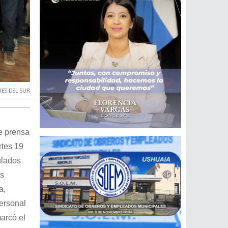
RES DEL SUR
e prensa
rtes 19
ulados
es
a,
personal
marcó el