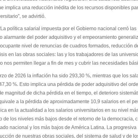
e implica una reducción inédita de los recursos disponibles par
sitario”, se advirtió.
La política salarial impuesta por el Gobierno nacional cerró las
oro alarmante del poder adquisitivo y el empeoramiento generali
eocupante nivel de renuncias de cuadros formados, reducción d
sis en las obras sociales: las y los trabajadores de las univers
o nos permiten llegar a fin de mes y cubrir las necesidades bási
zo de 2026 la inflación ha sido 293,30 %, mientras que los sal
7,30 %. Esto implica una pérdida de poder adquisitivo del orde
e magnitud de dicha pérdida en el tiempo, el deterioro sistemát
equivale a la pérdida de aproximadamente 10,9 salarios en el pe
ca en la actualidad a los salarios universitarios en su nivel má
o de los niveles más bajos desde el retorno de la democracia, 
tado nacional y los más bajos de América Latina. La progresiva
ucción de nuestras obras sociales, del sistema de salud y de lo