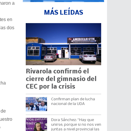
maron a
MÁS LEÍDAS
tes en
las dos
Rivarola confirmó el
cierre del gimnasio del
cha
CEC por la crisis
Confirman plan de lucha
nacional de la UDA
 de
uestro
Dora Sánchez: “Hay que
unirse, porque si no nos ven
e
juntas a nivel provincial las