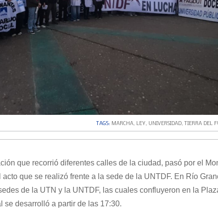
TAGS:
MARCHA
,
LEY
,
UNIVERSIDAD
,
TIERRA DEL 
ión que recorrió diferentes calles de la ciudad, pasó por el M
el acto que se realizó frente a la sede de la UNTDF. En Río Gran
sedes de la UTN y la UNTDF, las cuales confluyeron en la Plaz
 se desarrolló a partir de las 17:30.