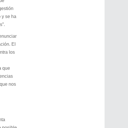
 de
gestión
 y se ha
s”.
enunciar
ción. El
ntra los
a que
encias
l que nos
nta
e posible