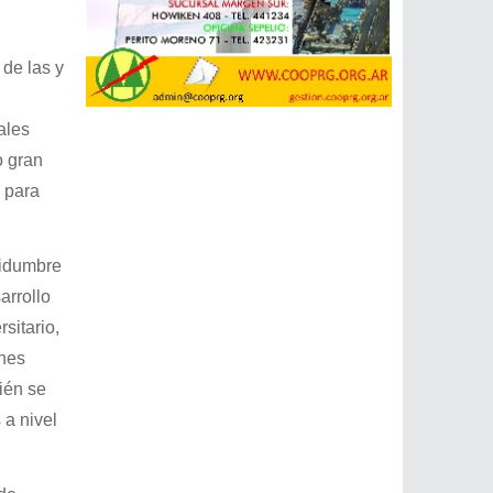
de las y
ales
o gran
 para
tidumbre
arrollo
sitario,
enes
ién se
 a nivel