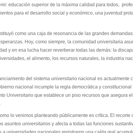
enir: educación superior de la máxima calidad para todos, prof
ientos para el desarrollo social y económico, una juventud prot
nstituyó como una caja de resonancia de las grandes demandas
 esperanzas. Hoy, como siempre, la comunidad universitaria asu
idad y en esa lucha hacer reverberar todas las demás: la discap
diversidades, el alimento, los recursos naturales, la industria nac
nciamiento del sistema universitario nacional es actualmente cr
obierno nacional incumple la regla democrática y constitucional
to Universitario que establece un piso recursos que asegura e
.
como lo venimos planteando públicamente es crítica. El recorte 
s asuntos universitarios y afecta a todas las funciones sustanti
s a universidades nacionales registraron una caída real acumul