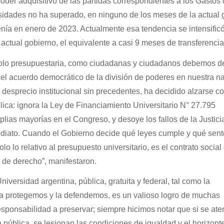
poder adquisitivo de las partidas correspondientes a los Gastos
idades no ha superado, en ninguno de los meses de la actual 
nía en enero de 2023. Actualmente esa tendencia se intensificó
 actual gobierno, el equivalente a casi 9 meses de transferencia
 solo presupuestaria, como ciudadanas y ciudadanos debemos d
 del acuerdo democrático de la división de poderes en nuestra na
 desprecio institucional sin precedentes, ha decidido alzarse co
ica: ignora la Ley de Financiamiento Universitario N° 27.795
plias mayorías en el Congreso, y desoye los fallos de la Justici
diato. Cuando el Gobierno decide qué leyes cumple y qué sent
lo lo relativo al presupuesto universitario, es el contrato socia
 de derecho”, manifestaron.
versidad argentina, pública, gratuita y federal, tal como la
a protegemos y la defendemos, es un valioso logro de muchas
sponsabilidad a preservar; siempre hicimos notar que si se ate
 pública, se lesionan las condiciones de igualdad y el horizont