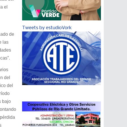
a el
Tweets by estudioVork
zado de
e las
idades
cas”.
arios
n del
ico del
ríodo
s bajo
contando
 pérdida
s