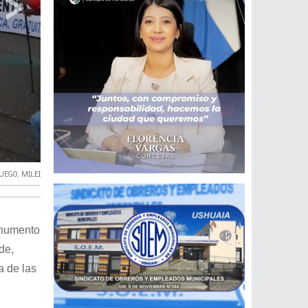
›
FUEGO
,
MILEI
onumento
de,
a de las