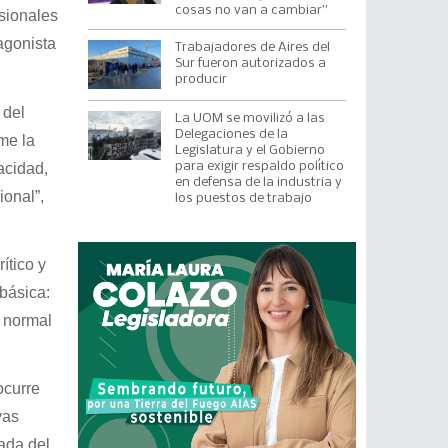
cosas no van a cambiar”
esionales
agonista
Trabajadores de Aires del
Sur fueron autorizados a
producir
 del
La UOM se movilizó a las
Delegaciones de la
me la
Legislatura y el Gobierno
acidad,
para exigir respaldo político
en defensa de la industria y
ional”,
los puestos de trabajo
ítico y
 básica:
l normal
ocurre
vas
ada del