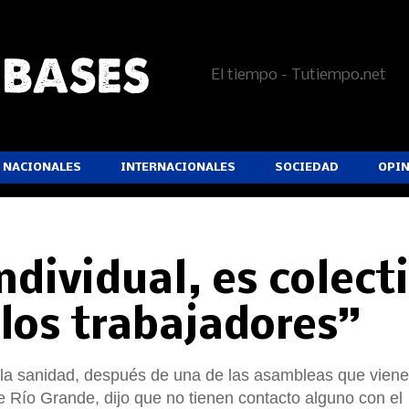
El tiempo - Tutiempo.net
NACIONALES
INTERNACIONALES
SOCIEDAD
OPI
ndividual, es colect
 los trabajadores”
 la sanidad, después de una de las asambleas que vien
e Río Grande, dijo que no tienen contacto alguno con el