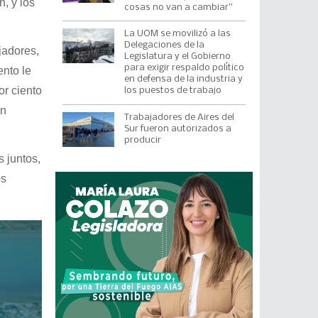
, y los
cosas no van a cambiar”
La UOM se movilizó a las
Delegaciones de la
jadores,
Legislatura y el Gobierno
para exigir respaldo político
ento le
en defensa de la industria y
or ciento
los puestos de trabajo
in
Trabajadores de Aires del
Sur fueron autorizados a
producir
s juntos,
os