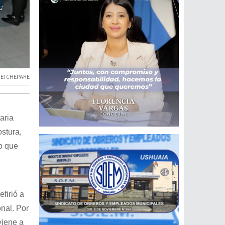
,
ETCHEPARE
aria
stura,
o que
firió a
onal. Por
viene a