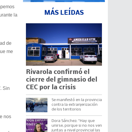
ompemos
MÁS LEÍDAS
rante la
dad de
que me
Rivarola confirmó el
cierre del gimnasio del
CEC por la crisis
. Sin
Se manifestó en la provincia
contra la extranjerización
de los territorios
se nos
Dora Sánchez: “Hay que
unirse, porque si no nos ven
juntas a nivel provincial las