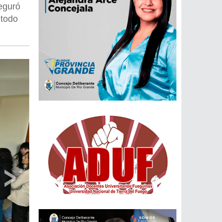
eguró
 todo
›