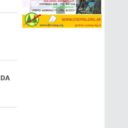
s
UDA