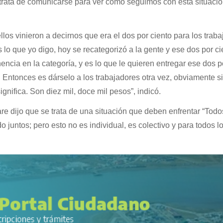
rata de comunicarse para ver cómo seguimos con esta situación
los vinieron a decirnos que era el dos por ciento para los traba
s lo que yo digo, hoy se recategorizó a la gente y ese dos por ci
encia en la categoría, y es lo que le quieren entregar ese dos p
n. Entonces es dárselo a los trabajadores otra vez, obviamente s
gnifica. Son diez mil, doce mil pesos”, indicó.
re dijo que se trata de una situación que deben enfrentar “Todo
 juntos; pero esto no es individual, es colectivo y para todos l