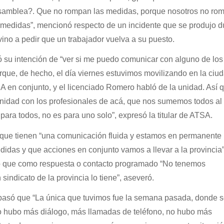
 asamblea?. Que no rompan las medidas, porque nosotros no r
medidas”, mencionó respecto de un incidente que se produjo du
no a pedir que un trabajador vuelva a su puesto.
su intención de “ver si me puedo comunicar con alguno de los
e, de hecho, el día viernes estuvimos movilizando en la ciu
en conjunto, y el licenciado Romero habló de la unidad. Así 
unidad con los profesionales de acá, que nos sumemos todos al
para todos, no es para uno solo”, expresó la titular de ATSA.
que tienen “una comunicación fluida y estamos en permanente
idas y que acciones en conjunto vamos a llevar a la provincia”
jo que como respuesta o contacto programado “No tenemos
indicato de la provincia lo tiene”, aseveró.
pasó que “La única que tuvimos fue la semana pasada, donde 
 no hubo más diálogo, más llamadas de teléfono, no hubo más