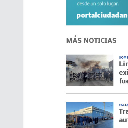
MÁS NOTICIAS
UOM 
Li
ex
fu
FALT
Tr
au