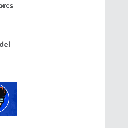
ores
 del