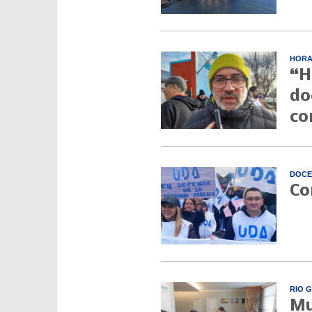
HORA
“H
do
co
DOCE
Co
RIO 
Mu