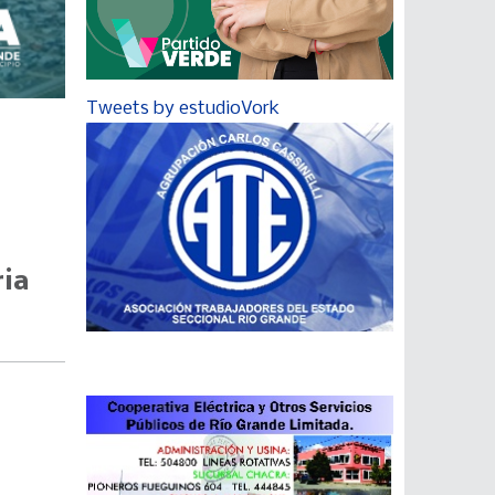
Tweets by estudioVork
ria