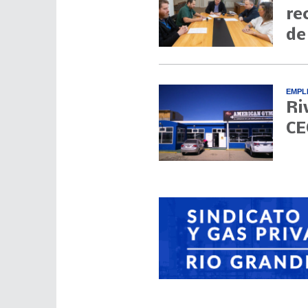
re
de
EMPL
Ri
CE