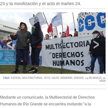
23 y la movilización y el acto el martes 24.
‹
›
TAGS:
JUSTICIA
,
MULTISECTORIAL
,
ACTO
,
GOLPE
,
MEMORIA
,
VERDAD
,
24 DE MARZO
,
50
AÑOS
Mediante un comunicado, la Multisectorial de Derechos
Humanos de Río Grande se encuentra invitando “a la