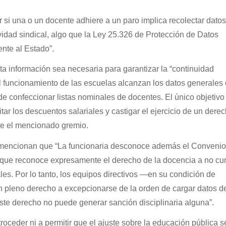
 si una o un docente adhiere a un paro implica recolectar datos
vidad sindical, algo que la Ley 25.326 de Protección de Datos
nte al Estado”.
 información sea necesaria para garantizar la “continuidad
l funcionamiento de las escuelas alcanzan los datos generales 
de confeccionar listas nominales de docentes. El único objetivo
itar los descuentos salariales y castigar el ejercicio de un dere
de el mencionado gremio.
 mencionan que “La funcionaria desconoce además el Convenio
 que reconoce expresamente el derecho de la docencia a no cu
es. Por lo tanto, los equipos directivos —en su condición de
 pleno derecho a excepcionarse de la orden de cargar datos d
 este derecho no puede generar sanción disciplinaria alguna”.
ceder ni a permitir que el ajuste sobre la educación pública s