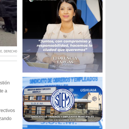
TE
,
DERECHO
n
stión
te a
rectivos
nzando