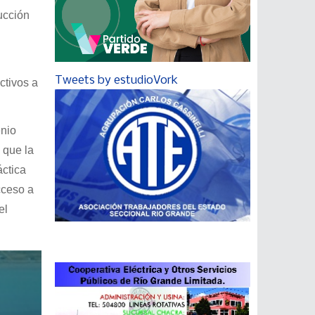
ucción
Tweets by estudioVork
ctivos a
enio
 que la
áctica
cceso a
el