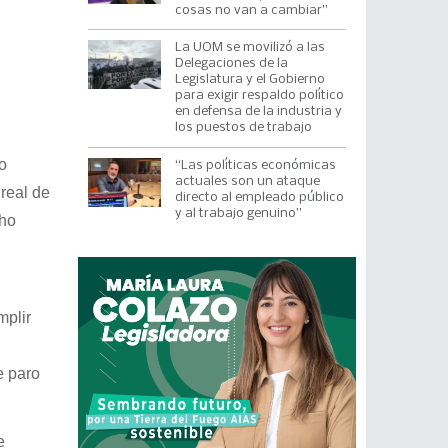
cosas no van a cambiar”
La UOM se movilizó a las
Delegaciones de la
Legislatura y el Gobierno
para exigir respaldo político
en defensa de la industria y
los puestos de trabajo
o
“Las políticas económicas
actuales son un ataque
 real de
directo al empleado público
y al trabajo genuino”
cho
mplir
e paro
e