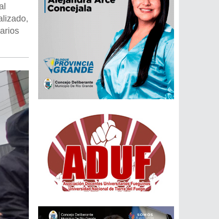
al
alizado,
arios