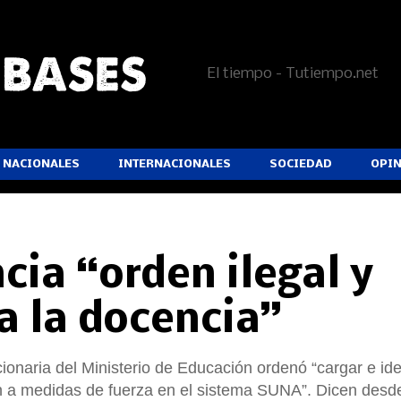
El tiempo - Tutiempo.net
NACIONALES
INTERNACIONALES
SOCIEDAD
OPI
ia “orden ilegal y
a la docencia”
ionaria del Ministerio de Educación ordenó “cargar e iden
 a medidas de fuerza en el sistema SUNA”. Dicen desde