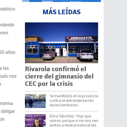
istórico
MÁS LEÍDAS
entando
ienes
 50 años
a las
Rivarola confirmó el
 país nos
cierre del gimnasio del
CEC por la crisis
o
Se manifestó en la provincia
contra la extranjerización
a norma
de los territorios
 obligar
Dora Sánchez: “Hay que
ron
unirse, porque si no nos ven
juntas a nivel provincial las