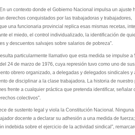
En un contexto donde el Gobierno Nacional impulsa un ajuste h
n derechos conquistados por las trabajadoras y trabajadores,
ue una funcionaria provincial replica esas mismas recetas, int
nte el miedo, el control individualizado, la identificación de qu
es y descuentos salvajes sobre salarios de pobreza”.
ulta particularmente llamativo que esta medida se impulse a
del 24 de marzo de 1976, cuya represión tuvo como uno de sus
iento obrero organizado, a delegadas y delegados sindicales y 
nto de disciplinar a la clase trabajadora. La historia de nuestro
es frente a cualquier práctica que pretenda identificar, señalar 
rechos colectivos”.
ece de sustento legal y viola la Constitución Nacional. Ningun
bajador docente a declarar su adhesión a una medida de fuerza;
n indebida sobre el ejercicio de la actividad sindical”, remarca