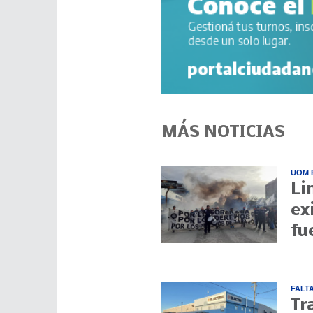
MÁS NOTICIAS
UOM 
Li
ex
fu
FALT
Tr