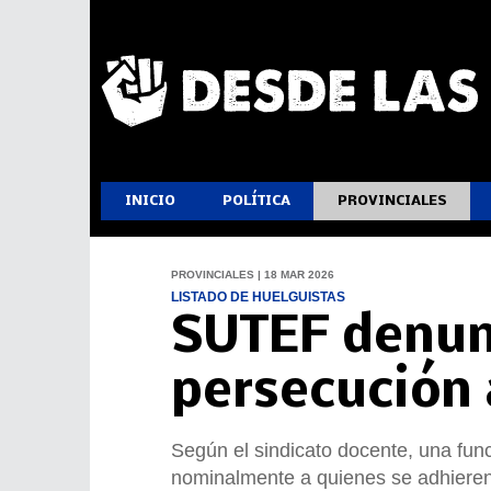
INICIO
POLÍTICA
PROVINCIALES
PROVINCIALES | 18 MAR 2026
LISTADO DE HUELGUISTAS
SUTEF denunc
persecución 
Según el sindicato docente, una func
nominalmente a quienes se adhieren