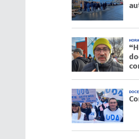
au
HORA
“H
do
co
DOCE
Co