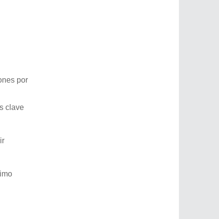
ones por
s clave
ir
nimo