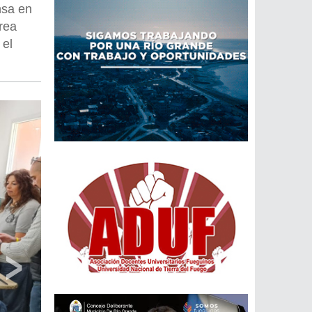
nsa en
crea
 el
›