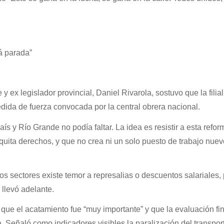
tá parada”
y ex legislador provincial, Daniel Rivarola, sostuvo que la filial
dida de fuerza convocada por la central obrera nacional.
aís y Río Grande no podía faltar. La idea es resistir a esta refor
 quita derechos, y que no crea ni un solo puesto de trabajo nuev
 sectores existe temor a represalias o descuentos salariales,
 llevó adelante.
que el acatamiento fue “muy importante” y que la evaluación fin
da. Señaló como indicadores visibles la paralización del transpor