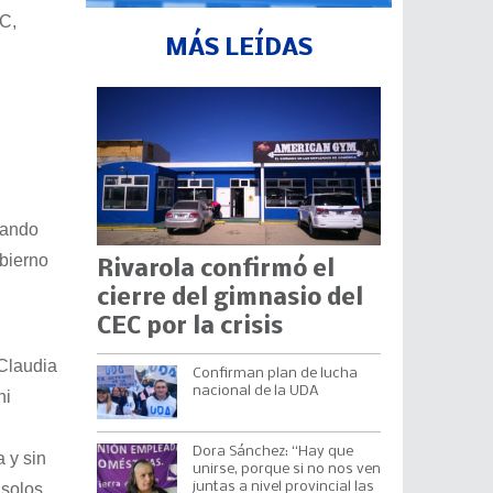
C,
MÁS LEÍDAS
lando
obierno
Rivarola confirmó el
cierre del gimnasio del
CEC por la crisis
 Claudia
Confirman plan de lucha
nacional de la UDA
ni
Dora Sánchez: “Hay que
 y sin
unirse, porque si no nos ven
juntas a nivel provincial las
 solos