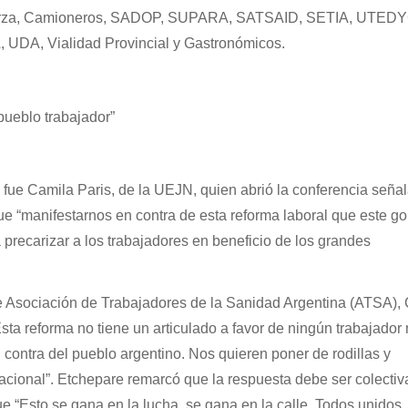
rza, Camioneros, SADOP, SUPARA, SATSAID, SETIA, UTEDY
DA, Vialidad Provincial y Gastronómicos.
pueblo trabajador”
 fue Camila Paris, de la UEJN, quien abrió la conferencia seña
fue “manifestarnos en contra de esta reforma laboral que este g
 precarizar a los trabajadores en beneficio de los grandes
de Asociación de Trabajadores de la Sanidad Argentina (ATSA),
sta reforma no tiene un articulado a favor de ningún trabajador 
contra del pueblo argentino. Nos quieren poner de rodillas y
nacional”. Etchepare remarcó que la respuesta debe ser colectiva
“Esto se gana en la lucha, se gana en la calle. Todos unidos,