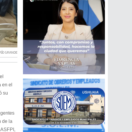
RÍO GRANDE
el
 en el
ó su
igentes
n de la
CASFPI,