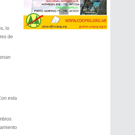
s, lo
res de
ionan
Con esta
mbios
ciamiento