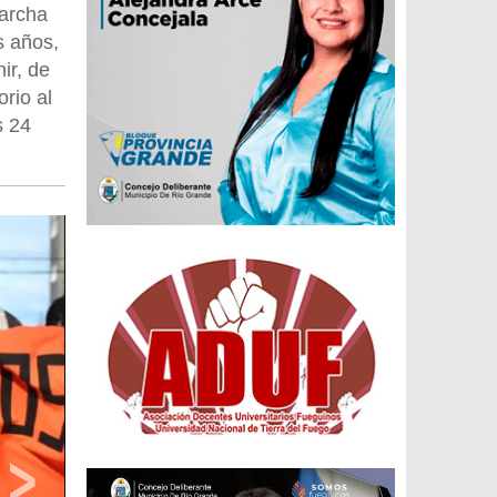
Marcha
s años,
ir, de
rio al
s 24
›