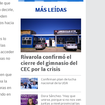
de que
 decirle,
MÁS LEÍDAS
ueden
os hacia
s lo
 las
r acceder
Rivarola confirmó el
onas no
cierre del gimnasio del
CEC por la crisis
nen que
Confirman plan de lucha
na la
nacional de la UDA
oras en
endo en
Dora Sánchez: “Hay que
unirse, porque si no nos ven
juntas a nivel provincial las