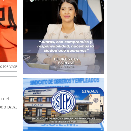
 POR VIVIR
n del
odo para