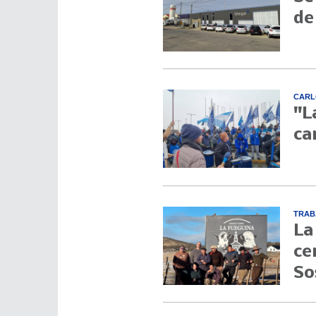
de
CARL
"L
ca
TRAB
La
ce
So