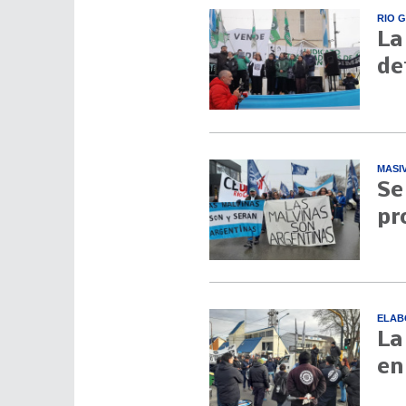
RIO 
La
de
MASI
Se
pr
ELAB
La
en