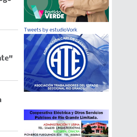
Tweets by estudioVork
nte"
a