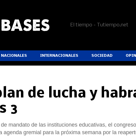
El tiempo - Tutiempo.net
NACIONALES
INTERNACIONALES
SOCIEDAD
OPI
plan de lucha y habr
s 3
a de mandato de las instituciones educativas, el congres
 la agenda gremial para la próxima semana por la reaper