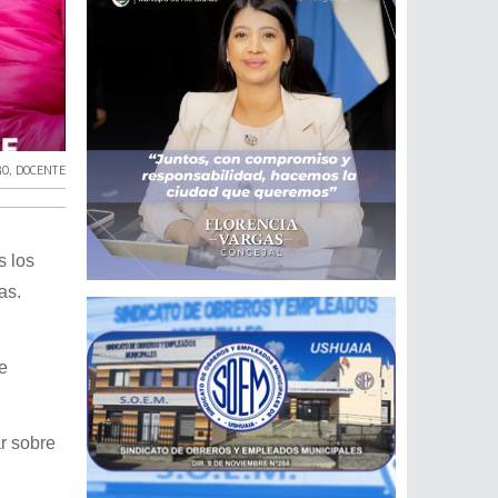
RO
,
DOCENTE
s los
as.
e
ar sobre