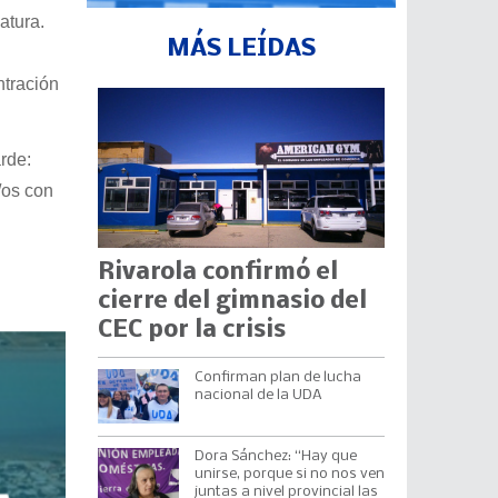
atura.
MÁS LEÍDAS
ntración
rde:
/os con
Rivarola confirmó el
cierre del gimnasio del
CEC por la crisis
Confirman plan de lucha
nacional de la UDA
Dora Sánchez: “Hay que
unirse, porque si no nos ven
juntas a nivel provincial las