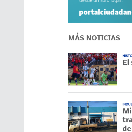
MÁS NOTICIAS
HIST
El
INDU
Mi
tr
de