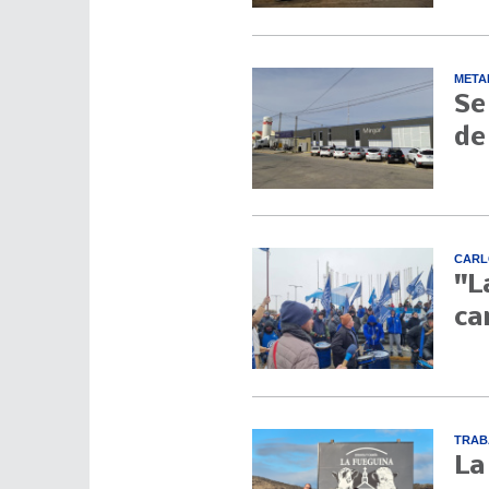
META
Se
de
CARL
"L
ca
TRAB
La