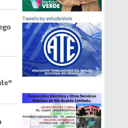
Tweets by estudioVork
uego
nte"
a