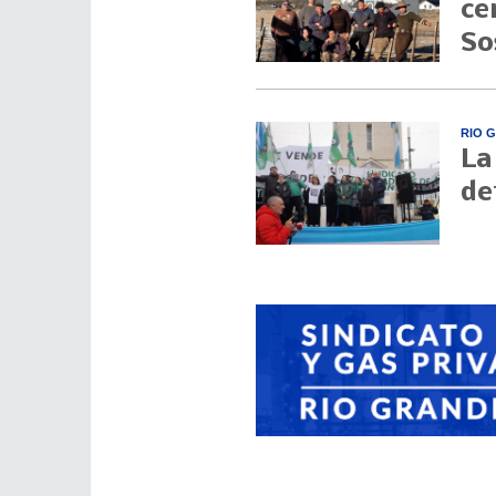
ce
So
RIO 
La
de