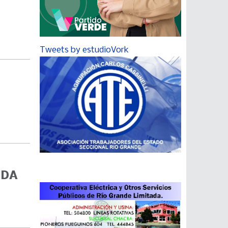
Tweets by estudioVork
s
UDA