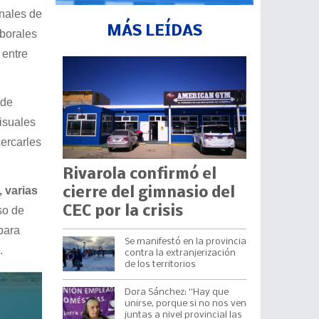
nales de
MÁS LEÍDAS
aborales
entre
 de
isuales
cercarles
Rivarola confirmó el
, varias
cierre del gimnasio del
CEC por la crisis
so de
para
Se manifestó en la provincia
.
contra la extranjerización
de los territorios
Dora Sánchez: “Hay que
unirse, porque si no nos ven
juntas a nivel provincial las