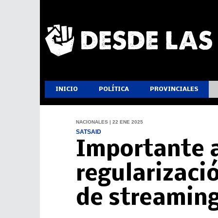
INICIO
POLÍTICA
PROVINCIALES
NACIONALES | 22 ENE 2025
SATSAID
Importante a
regularizació
de streamin