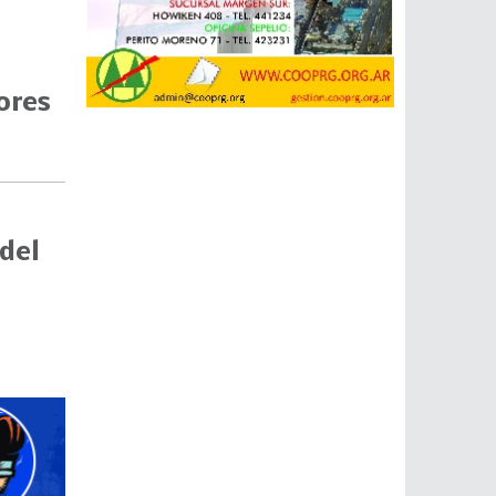
ores
 del