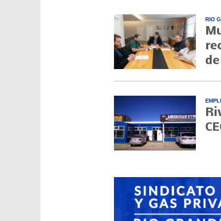
RIO 
Mu
re
de
EMPL
Ri
CE