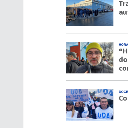
Tr
au
HORA
“H
do
co
DOCE
Co