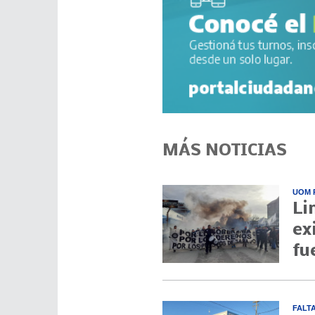
MÁS NOTICIAS
UOM 
Li
ex
fu
FALT