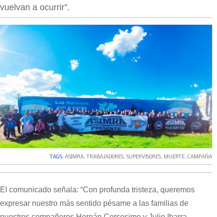
vuelvan a ocurrir”.
TAGS:
ASIMRA
,
TRABAJADORES
,
SUPERVISORES
,
MUERTE
,
CAMPAÑA
El comunicado señala: “Con profunda tristeza, queremos
expresar nuestro más sentido pésame a las familias de
nuestros compañeros Hernán Cersosimo y Julio Ibarra,