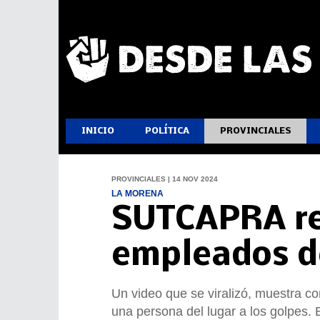
INICIO
POLÍTICA
PROVINCIALES
PROVINCIALES | 14 NOV 2024
LA MORENA
SUTCAPRA rep
empleados d
Un video que se viralizó, muestra co
una persona del lugar a los golpes.