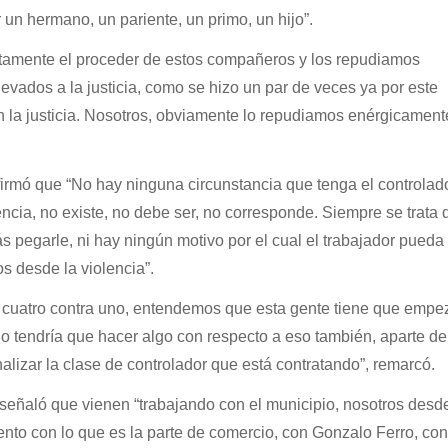
 un hermano, un pariente, un primo, un hijo”.
tamente el proceder de estos compañeros y los repudiamos
evados a la justicia, como se hizo un par de veces ya por este
en la justicia. Nosotros, obviamente lo repudiamos enérgicamen
rmó que “No hay ninguna circunstancia que tenga el controlad
encia, no existe, no debe ser, no corresponde. Siempre se trata 
ás pegarle, ni hay ningún motivo por el cual el trabajador pueda
s desde la violencia”.
on cuatro contra uno, entendemos que esta gente tiene que empe
pio tendría que hacer algo con respecto a eso también, aparte de
alizar la clase de controlador que está contratando”, remarcó.
señaló que vienen “trabajando con el municipio, nosotros desd
to con lo que es la parte de comercio, con Gonzalo Ferro, con