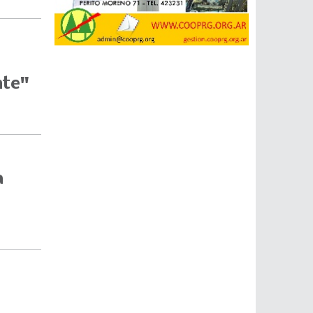
nte"
a