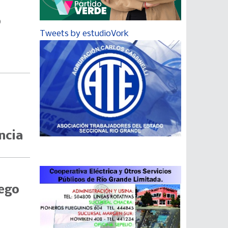
o
Tweets by estudioVork
ncia
uego