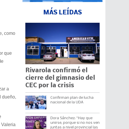
MÁS LEÍDAS
te, como
or que
de
Rivarola confirmó el
cierre del gimnasio del
CEC por la crisis
zar a
l dueño,
Confirman plan de lucha
nacional de la UDA
e
Dora Sánchez: “Hay que
unirse, porque si no nos ven
 Valeria
juntas a nivel provincial las