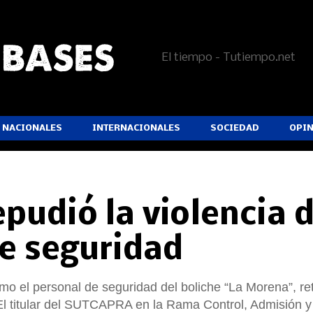
El tiempo - Tutiempo.net
NACIONALES
INTERNACIONALES
SOCIEDAD
OPI
udió la violencia 
e seguridad
mo el personal de seguridad del boliche “La Morena”, ret
 El titular del SUTCAPRA en la Rama Control, Admisión y