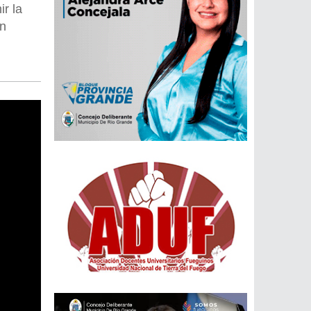
r la
on