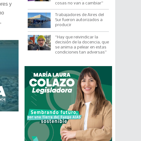
cosas no van a cambiar”
res y
no
Trabajadores de Aires del
Sur fueron autorizados a
,
producir
“Hay que reivindicar la
decisión de la docencia, que
se anima a pelear en estas
condiciones tan adversas”