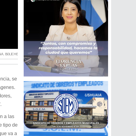
NA
,
BOLICHE
ncia, se
mágenes.
dores,
.
n a las
 tipo de
que va a