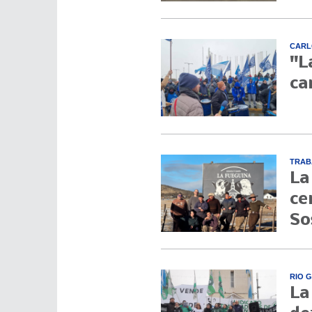
CARL
"L
ca
TRAB
La
ce
So
RIO 
La