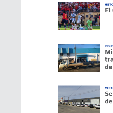
HIST
El
INDU
Mi
tr
de
META
Se
de