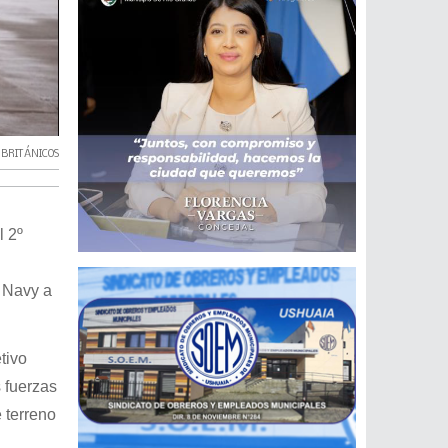
,
BRITÁNICOS
l 2º
l Navy a
tivo
s fuerzas
 terreno