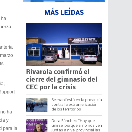
MÁS LEÍDAS
 ha
Fuerza
ntería
e marzo
ts
Rivarola confirmó el
cierre del gimnasio del
ia,
CEC por la crisis
Support
Se manifestó en la provincia
contra la extranjerización
de los territorios
 no ha
cia y
Dora Sánchez: “Hay que
unirse, porque si no nos ven
d para la
juntas a nivel provincial las