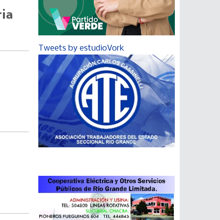
ria
Tweets by estudioVork
s