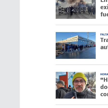
Li
ex
fu
FALT
Tr
au
HORA
“H
do
co