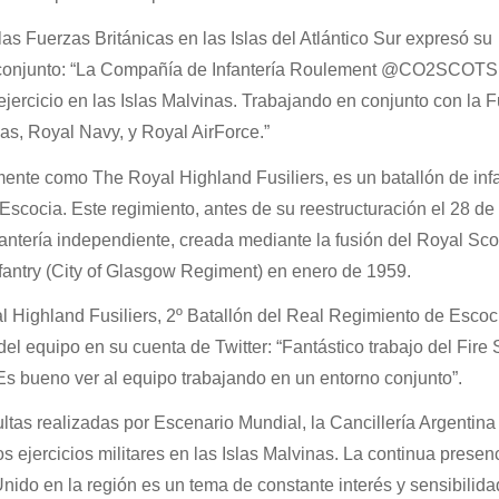
 las Fuerzas Británicas en las Islas del Atlántico Sur expresó su
o conjunto: “La Compañía de Infantería Roulement @CO2SCOTS
jercicio en las Islas Malvinas. Trabajando en conjunto con la 
as, Royal Navy, y Royal AirForce.”
nte como The Royal Highland Fusiliers, es un batallón de infa
Escocia. Este regimiento, antes de su reestructuración el 28 d
antería independiente, creada mediante la fusión del Royal Sco
Infantry (City of Glasgow Regiment) en enero de 1959.
al Highland Fusiliers, 2º Batallón del Real Regimiento de Escoc
l equipo en su cuenta de Twitter: “Fantástico trabajo del Fire 
s bueno ver al equipo trabajando en un entorno conjunto”.
tas realizadas por Escenario Mundial, la Cancillería Argentina
 ejercicios militares en las Islas Malvinas. La continua presen
Unido en la región es un tema de constante interés y sensibilida