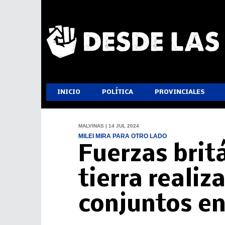
INICIO
POLÍTICA
PROVINCIALES
MALVINAS | 14 JUL 2024
MILEI MIRA PARA OTRO LADO
Fuerzas britá
tierra realiz
conjuntos e