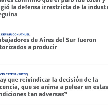
nares confirmó que el paro fue total y
igió la defensa irrestricta de la indust
eguina
A DEFINIR CON ATHUEL
abajadores de Aires del Sur fueron
torizados a producir
CIO CATENA (SUTEF)
ay que reivindicar la decisión de la
cencia, que se anima a pelear en esta
ndiciones tan adversas”