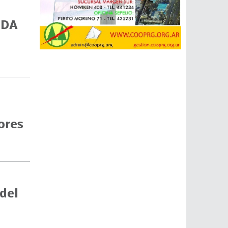
UDA
ores
 del