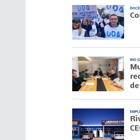
DOCE
Co
RIO 
Mu
re
de
EMPL
Ri
CE