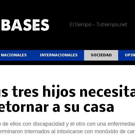
El tiempo - Tutiempo.net
NACIONALES
INTERNACIONALES
SOCIEDAD
OPI
 tres hijos necesit
etornar a su casa
no de ellos con discapacidad y el otro con una enfermeda
terminaron internados al intoxicarse con monóxido de ca