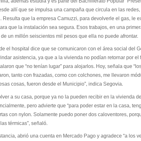
milia, además estudia y es parte del Bachillerato Popular “Prese
esde allí que se impulsa una campaña que circula en las redes,
n. Resulta que la empresa Camuzzi, para devolverle el gas, le e
ara que la instalación sea segura. Esos trabajos, en una primer
de un millón seiscientos mil pesos que ella no puede afrontar.
de el hospital dice que se comunicaron con el área social del 
indar asistencia, ya que a la vivienda no podían retornar por el f
ñalaron que “no tenían lugar” para alojarlos. Hoy, señala que “lo
ron, tanto con frazadas, como con colchones, me llevaron mód
 esas cosas, fueron desde el Municipio”, indica Segovia.
ver a su casa, porque ya no la pueden recibir en la vivienda d
cialmente, pero advierte que “para poder estar en la casa, ten
ertas con nylon. Solamente puedo poner dos caloventores, porq
 las térmicas”, señaló.
stancia, abrió una cuenta en Mercado Pago y agradece “a los v