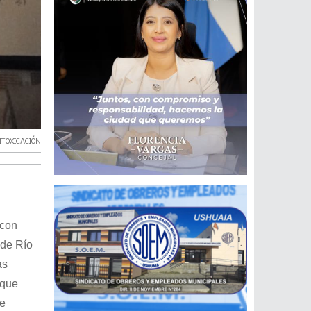
NTOXICACIÓN
 con
 de Río
as
 que
se