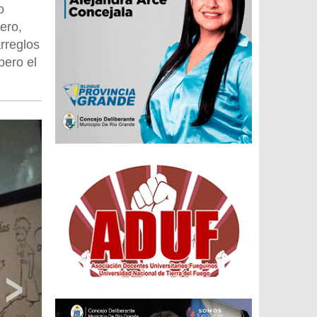
o
ero,
rreglos
pero el
›