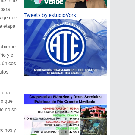
nte” que
 para
Tweets by estudioVork
xige que
a etapa,
Gobierno
río y el
s únicos
ulos,
e una
go que
ue no se
ecinos y