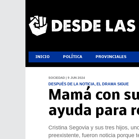
INICIO
POLÍTICA
PROVINCIALES
SOCIEDAD | 9 JUN 2024
DESPUÉS DE LA NOTICIA, EL DRAMA SIGUE
Mamá con sus
ayuda para r
Cristina Segovia y sus tres hijos, u
preexistente, fueron noticia porque 