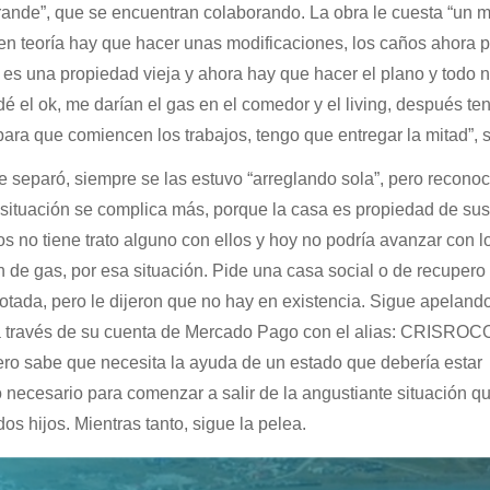
rande”, que se encuentran colaborando. La obra le cuesta “un m
 en teoría hay que hacer unas modificaciones, los caños ahora 
 es una propiedad vieja y ahora hay que hacer el plano y todo 
el ok, me darían el gas en el comedor y el living, después ten
 para que comiencen los trabajos, tengo que entregar la mitad”, 
e separó, siempre se las estuvo “arreglando sola”, pero recono
 situación se complica más, porque la casa es propiedad de sus
os no tiene trato alguno con ellos y hoy no podría avanzar con l
n de gas, por esa situación. Pide una casa social o de recupero
tada, pero le dijeron que no hay en existencia. Sigue apelando
 a través de su cuenta de Mercado Pago con el alias: CRISROC
ro sabe que necesita la ayuda de un estado que debería estar
o necesario para comenzar a salir de la angustiante situación q
dos hijos. Mientras tanto, sigue la pelea.