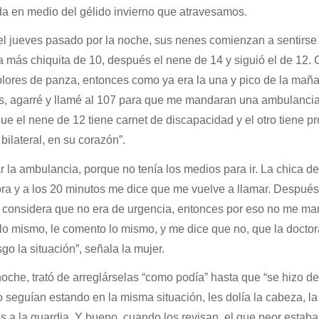
nda en medio del gélido invierno que atravesamos.
el jueves pasado por la noche, sus nenes comienzan a sentirse
a más chiquita de 10, después el nene de 14 y siguió el de 12.
olores de panza, entonces como ya era la una y pico de la mañ
os, agarré y llamé al 107 para que me mandaran una ambulancia
 que el nene de 12 tiene carnet de discapacidad y el otro tiene 
 bilateral, en su corazón”.
la ambulancia, porque no tenía los medios para ir. La chica de
tora y a los 20 minutos me dice que me vuelve a llamar. Despué
a considera que no era de urgencia, entonces por eso no me ma
 lo mismo, le comento lo mismo, y me dice que no, que la docto
o la situación”, señala la mujer.
che, trató de arreglárselas “como podía” hasta que “se hizo de
 seguían estando en la misma situación, les dolía la cabeza, la
s a la guardia. Y bueno, cuando los revisan, el que peor estaba