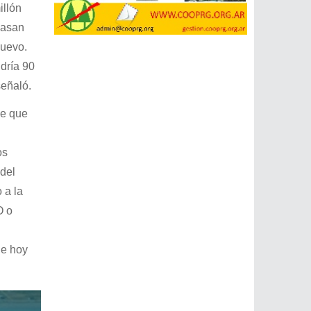
illón
pasan
nuevo.
dría 90
señaló.
ce que
os
 del
 a la
O o
ue hoy