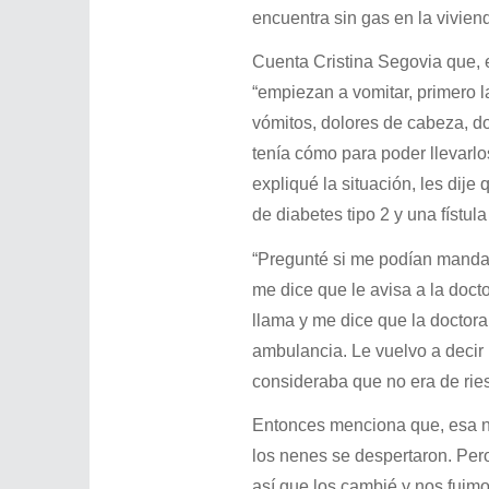
encuentra sin gas en la vivie
Cuenta Cristina Segovia que, 
“empiezan a vomitar, primero l
vómitos, dolores de cabeza, d
tenía cómo para poder llevarl
expliqué la situación, les dije
de diabetes tipo 2 y una fístula
“Pregunté si me podían mandar 
me dice que le avisa a la doc
llama y me dice que la doctor
ambulancia. Le vuelvo a decir
consideraba que no era de riesg
Entonces menciona que, esa no
los nenes se despertaron. Pero
así que los cambié y nos fuimo