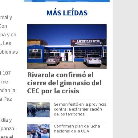
MÁS LEÍDAS
 mal y
 Con
ana y no
. Les
problemas
l 107
Rivarola confirmó el
s me
cierre del gimnasio del
ndan la
CEC por la crisis
ra Paz
Se manifestó en la provincia
contra la extranjerización
de los territorios
 día y
Confirman plan de lucha
 panza,
nacional de la UDA
 era el