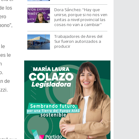
de los
Dora Sánchez: “Hay que
unirse, porque si no nos ven
ero
juntas a nivel provincial las
bono”,
cosas no van a cambiar”
Trabajadores de Aires del
Sur fueron autorizados a
 le
producir
es le
n
o.
an de
zzi.