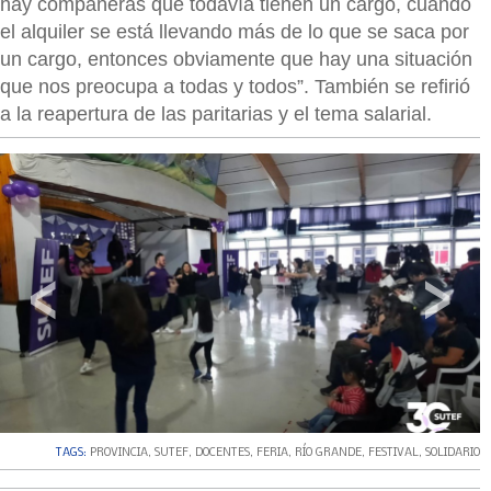
hay compañeras que todavía tienen un cargo, cuando
el alquiler se está llevando más de lo que se saca por
un cargo, entonces obviamente que hay una situación
que nos preocupa a todas y todos”. También se refirió
a la reapertura de las paritarias y el tema salarial.
‹
›
TAGS:
PROVINCIA
,
SUTEF
,
DOCENTES
,
FERIA
,
RÍO GRANDE
,
FESTIVAL
,
SOLIDARIO