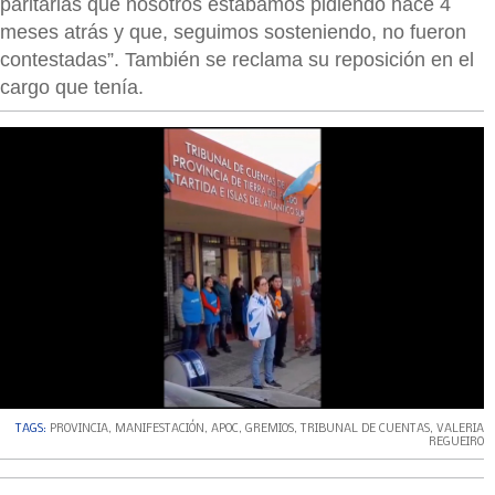
paritarias que nosotros estábamos pidiendo hace 4
meses atrás y que, seguimos sosteniendo, no fueron
contestadas”. También se reclama su reposición en el
cargo que tenía.
TAGS:
PROVINCIA
,
MANIFESTACIÓN
,
APOC
,
GREMIOS
,
TRIBUNAL DE CUENTAS
,
VALERIA
REGUEIRO