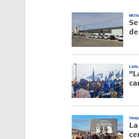
META
Se
de
CARL
"L
ca
TRAB
La
ce