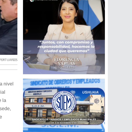
PORTUARIOS
a nivel
ial
 la
 sede,
e