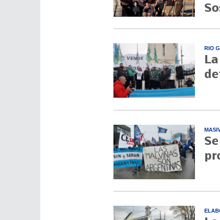
So
RIO 
La
de
MASI
Se
pr
ELAB