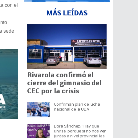
ta con el
MÁS LEÍDAS
ento
na sede
Rivarola confirmó el
cierre del gimnasio del
CEC por la crisis
Confirman plan de lucha
nacional de la UDA
Dora Sánchez: “Hay que
unirse, porque si no nos ven
juntas a nivel provincial las