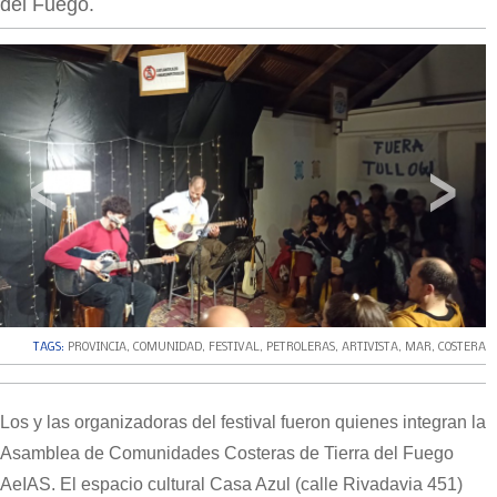
del Fuego.
‹
›
TAGS:
PROVINCIA
,
COMUNIDAD
,
FESTIVAL
,
PETROLERAS
,
ARTIVISTA
,
MAR
,
COSTERA
Los y las organizadoras del festival fueron quienes integran la
Asamblea de Comunidades Costeras de Tierra del Fuego
AeIAS. El espacio cultural Casa Azul (calle Rivadavia 451)