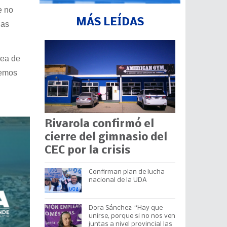
e no
MÁS LEÍDAS
las
rea de
cemos
Rivarola confirmó el
cierre del gimnasio del
CEC por la crisis
Confirman plan de lucha
nacional de la UDA
Dora Sánchez: “Hay que
unirse, porque si no nos ven
juntas a nivel provincial las