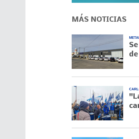
MÁS NOTICIAS
META
Se
de
CARL
"L
ca