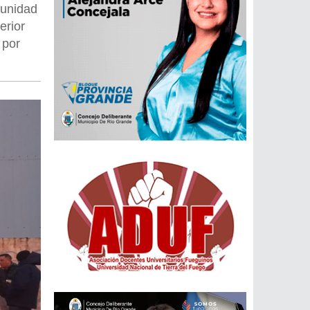
tunidad
erior
 por