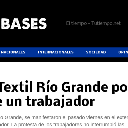
El tiempo - Tutiempo.net
NACIONALES
INTERNACIONALES
SOCIEDAD
OPI
Textil Río Grande po
e un trabajador
ío Grande, se manifestaron el pasado viernes en el exter
ador. La protesta de los trabajadores no interrumpió las