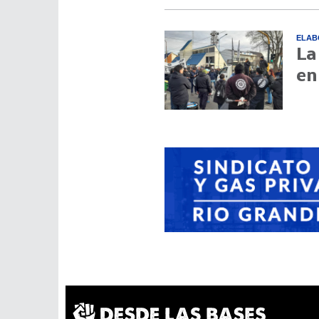
ELAB
La
en