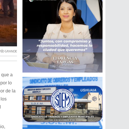
RÍO GRANDE
e que a
por lo
or de la
 los
l
io,