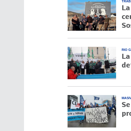
TRAB
La
ce
So
RIO 
La
de
MASI
Se
pr