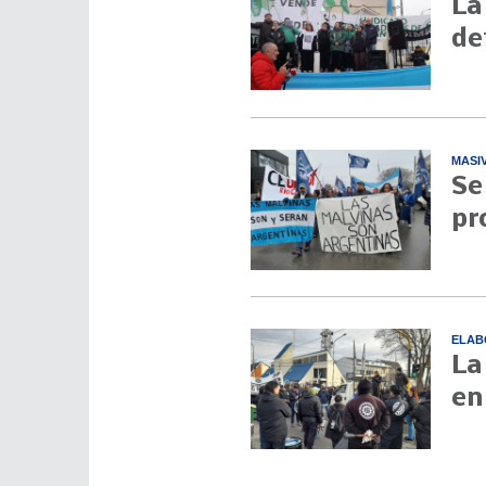
La
de
MASI
Se
pr
ELAB
La
en