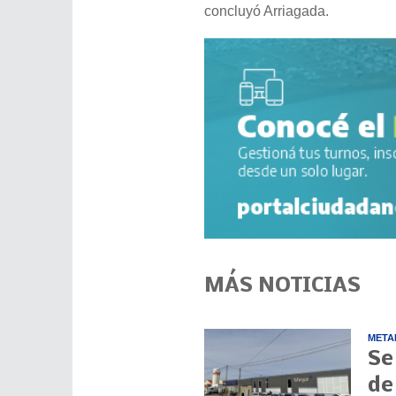
concluyó Arriagada.
MÁS NOTICIAS
META
Se
de