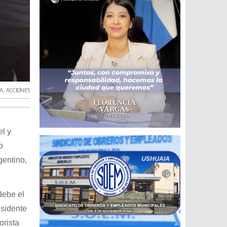
A
,
ACCIONES
l y
o
gentino,
debe el
esidente
orista