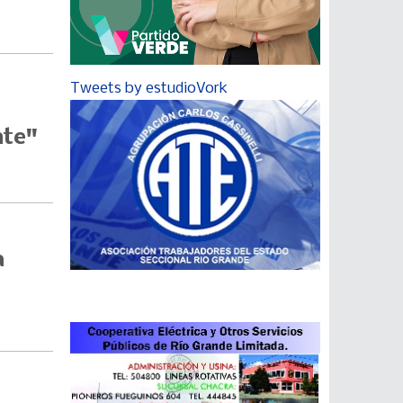
Tweets by estudioVork
nte"
a