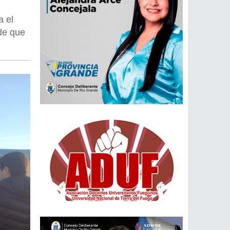
a el
 de que