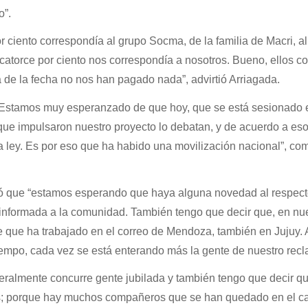
o”.
or ciento correspondía al grupo Socma, de la familia de Macri, a
l catorce por ciento nos correspondía a nosotros. Bueno, ellos c
a de la fecha no nos han pagado nada”, advirtió Arriagada.
 “Estamos muy esperanzado de que hoy, que se está sesionado 
que impulsaron nuestro proyecto lo debatan, y de acuerdo a eso
ley. Es por eso que ha habido una movilización nacional”, com
ó que “estamos esperando que haya alguna novedad al respect
nformada a la comunidad. También tengo que decir que, en nu
e que ha trabajado en el correo de Mendoza, también en Jujuy. 
empo, cada vez se está enterando más la gente de nuestro recl
ralmente concurre gente jubilada y también tengo que decir q
s; porque hay muchos compañeros que se han quedado en el c