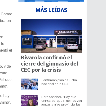
MÁS LEÍDAS
l Correo
obraron
en
 lo
entó el
Rivarola confirmó el
cierre del gimnasio del
o, y de
CEC por la crisis
estra
Así que,
Confirman plan de lucha
nacional de la UDA
amo”.
ue hay
Dora Sánchez: “Hay que
unirse, porque si no nos ven
amino”,
juntas a nivel provincial las