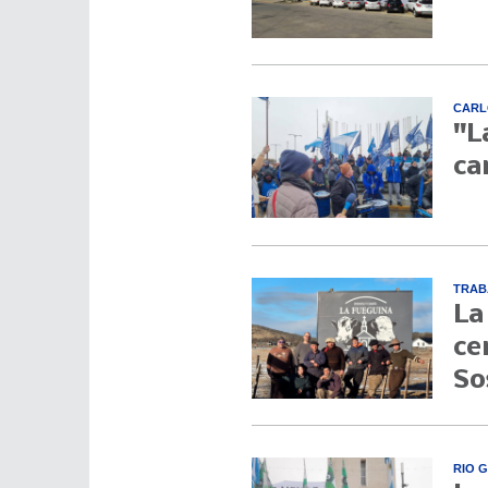
CARL
"L
ca
TRAB
La
ce
So
RIO 