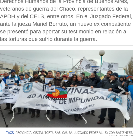
Derechos Humanos de la Provincia de Buenos Aires,
veteranos de guerra del Chaco, representantes de la
APDH y del CELS, entre otros. En el Juzgado Federal,
ante la jueza Mariel Borruto, un nuevo ex combatiente
se presentó para aportar su testimonio en relación a
las torturas que sufrió durante la guerra.
‹
›
TAGS:
PROVINCIA
,
CECIM
,
TORTURAS
,
CAUSA
,
JUZGADO FEDERAL
,
EX COMBATIENTES
,