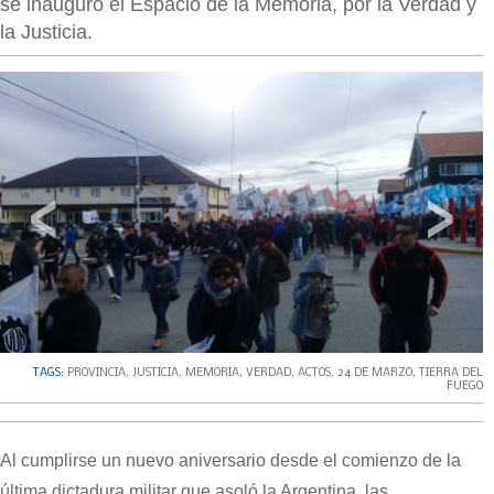
se inauguró el Espacio de la Memoria, por la Verdad y
la Justicia.
‹
›
TAGS:
PROVINCIA
,
JUSTICIA
,
MEMORIA
,
VERDAD
,
ACTOS
,
24 DE MARZO
,
TIERRA DEL
FUEGO
Al cumplirse un nuevo aniversario desde el comienzo de la
última dictadura militar que asoló la Argentina, las