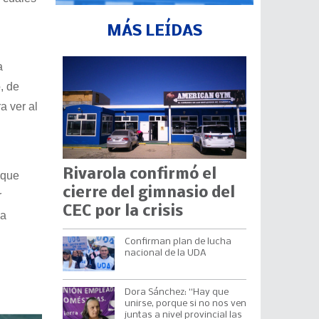
MÁS LEÍDAS
a
, de
a ver al
Rivarola confirmó el
 que
cierre del gimnasio del
r
CEC por la crisis
la
Confirman plan de lucha
nacional de la UDA
Dora Sánchez: “Hay que
unirse, porque si no nos ven
juntas a nivel provincial las