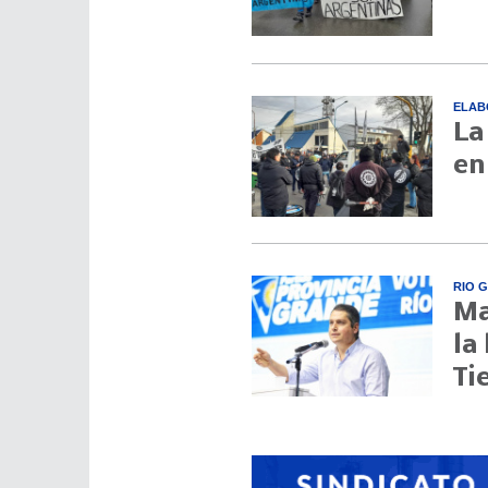
ELAB
La
en
RIO 
Ma
la
Ti