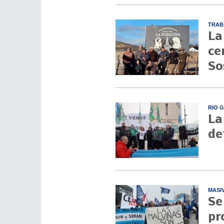
TRAB
La
ce
So
RIO 
La
de
MASI
Se
pr