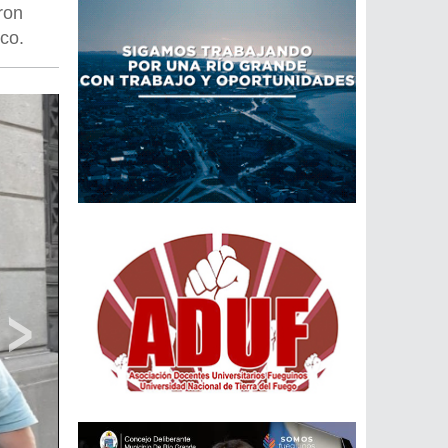
ron
nco.
›