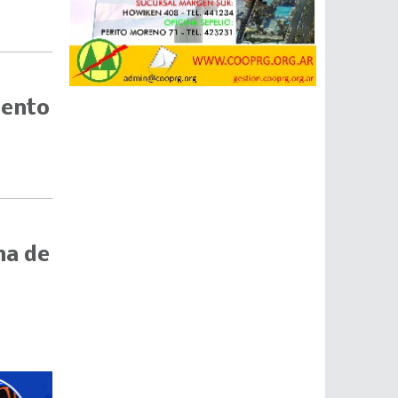
mento
ma de