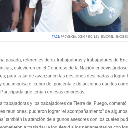
TAGS:
PROVINCIA
,
CONGRESO
,
LEY
,
ENCOTEL
,
ENCOTES
a pasada, referentes de ex trabajadoras y trabajadores de Enc
vincias, estuvieron en el Congreso de la Nación entrevistándos
s; para tratar de avanzar en las gestiones destinadas a lograr 
y que impulsa el cobro del porcentaje de acciones que les corr
Participada que tenían en esas empresas.
as trabajadoras y los trabajadores de Tierra del Fuego, comentó
ntes reuniones, pudieron lograr “el acompañamiento” de algunos
sí también la atención de algunos asesores con los cuales pud
rometieron a trasladar la inquietud a los parlamentarios con lo