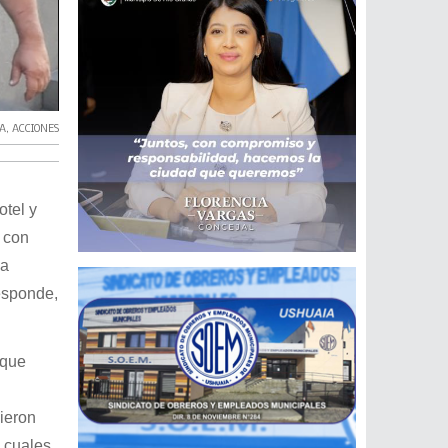
A
,
ACCIONES
otel y
e con
la
esponde,
 que
ieron
s cuales