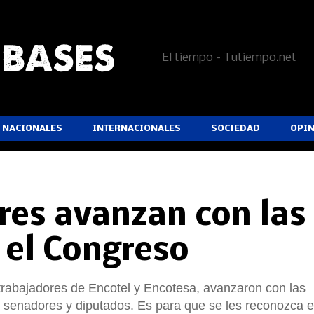
El tiempo - Tutiempo.net
NACIONALES
INTERNACIONALES
SOCIEDAD
OPI
res avanzan con las
 el Congreso
 trabajadores de Encotel y Encotesa, avanzaron con las
 senadores y diputados. Es para que se les reconozca e