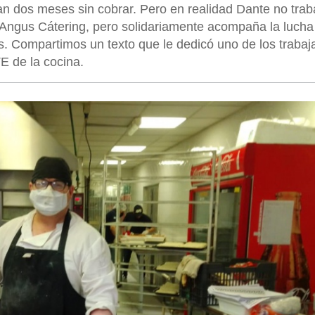
van dos meses sin cobrar. Pero en realidad Dante no trab
 Angus Cátering, pero solidariamente acompaña la luch
os. Compartimos un texto que le dedicó uno de los trabaj
 de la cocina.