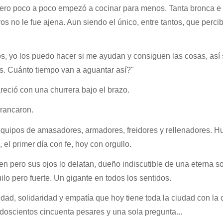
pero poco a poco empezó a cocinar para menos. Tanta bronca e
s no le fue ajena. Aun siendo el único, entre tantos, que percib
s, yo los puedo hacer si me ayudan y consiguen las cosas, así 
s. Cuánto tiempo van a aguantar así?"
areció con una churrera bajo el brazo.
rrancaron.
quipos de amasadores, armadores, freidores y rellenadores. H
l primer día con fe, hoy con orgullo.
ien pero sus ojos lo delatan, dueño indiscutible de una eterna s
lo pero fuerte. Un gigante en todos los sentidos.
dad, solidaridad y empatía que hoy tiene toda la ciudad con la
doscientos cincuenta pesares y una sola pregunta...