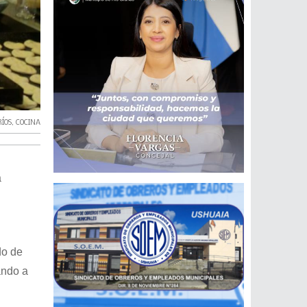
ÍOS
,
COCINA
a
do de
ando a