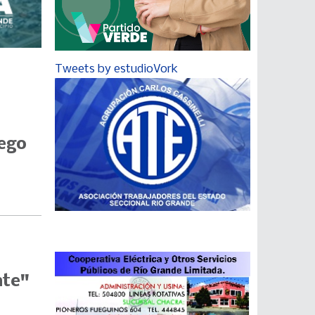
Tweets by estudioVork
uego
nte"