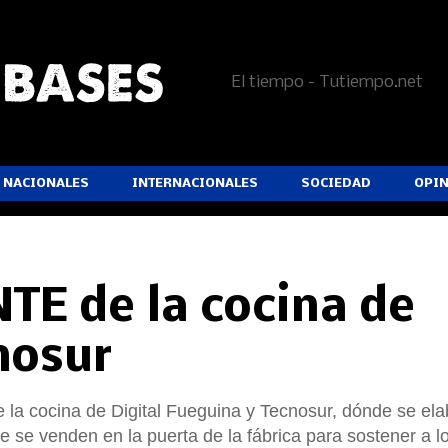
El tiempo - Tutiempo.net
NACIONALES
INTERNACIONALES
SOCIEDAD
OPI
TE de la cocina de
cnosur
e la cocina de Digital Fueguina y Tecnosur, dónde se el
ue se venden en la puerta de la fábrica para sostener a l