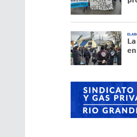
pr
ELAB
La
en