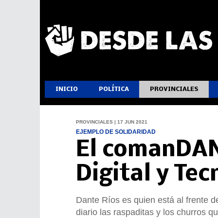
INICIO
POLÍTICA
PROVINCIALES
PROVINCIALES | 17 JUN 2021
EJEMPLO DE SOLIDARIDAD
El comanDAN
Digital y Te
Dante Ríos es quien está al frente d
diario las raspaditas y los churros q