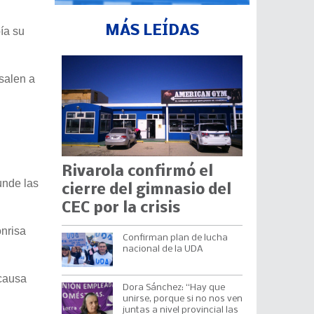
MÁS LEÍDAS
ía su
salen a
Rivarola confirmó el
unde las
cierre del gimnasio del
CEC por la crisis
onrisa
Confirman plan de lucha
nacional de la UDA
 causa
Dora Sánchez: “Hay que
unirse, porque si no nos ven
juntas a nivel provincial las