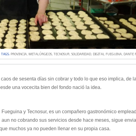
TAGS:
PROVINCIA
,
METALÚRGICOS
,
TECNOSUR
,
SOLIDARIDAD
,
DIGITAL FUEGUINA
,
DANTE R
 caos de sesenta días sin cobrar y todo lo que eso implica, de l
esde una vocecita bien del fondo nació la idea.
tal Fueguina y Tecnosur, es un compañero gastronómico emplea
e aun no cobrando sus servicios desde hace meses, sigue envi
s que muchos ya no pueden llenar en su propia casa.