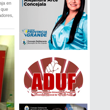
aja en
a que
adores,