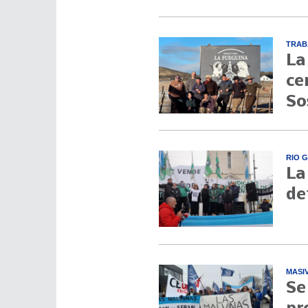
TRAB
La
ce
So
RIO 
La
de
MASI
Se