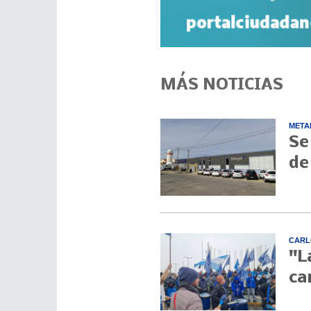
MÁS NOTICIAS
META
Se
de
CARL
"L
ca