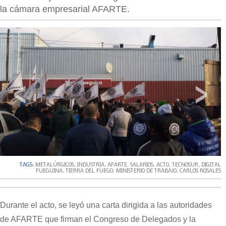
la cámara empresarial AFARTE.
‹
›
TAGS:
METALÚRGICOS
,
INDUSTRIA
,
AFARTE
,
SALARIOS
,
ACTO
,
TECNOSUR
,
DIGITAL
FUEGUINA
,
TIERRA DEL FUEGO
,
MINISTERIO DE TRABAJO
,
CARLOS ROSALES
Durante el acto, se leyó una carta dirigida a las autoridades
de AFARTE que firman el Congreso de Delegados y la