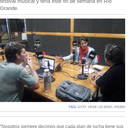
festival musical y feria este fin de semana en Río
Grande.
TAGS:
SUTEF
,
DESDE LAS BASES
,
ANDINO
“Nosotros siempre decimos que cada plan de lucha tiene sus