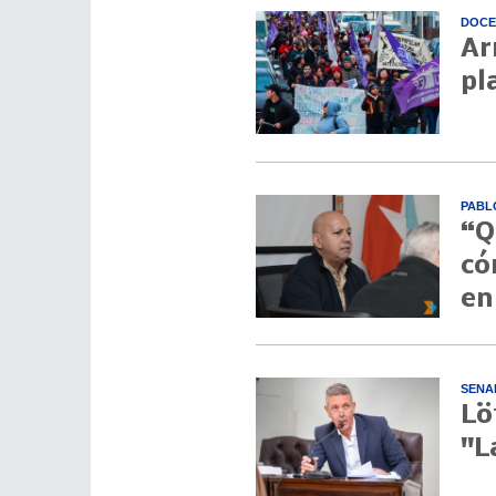
DOCE
Ar
pl
PABL
“Q
có
en
SENA
Lö
"L