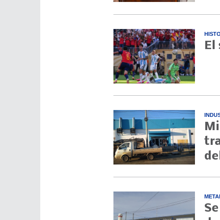
HIST
El
INDU
Mi
tr
de
META
Se