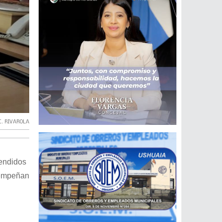
C. RIVAROLA
endidos
sempeñan