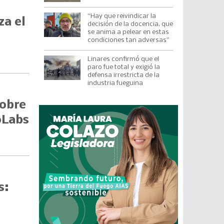
“Hay que reivindicar la
za el
decisión de la docencia, que
se anima a pelear en estas
condiciones tan adversas”
Linares confirmó que el
paro fue total y exigió la
defensa irrestricta de la
industria fueguina
sobre
oLabs
s: