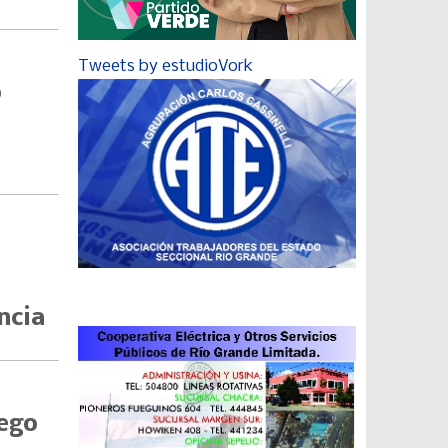
Tweets by estudioVork
o
ncia
uego