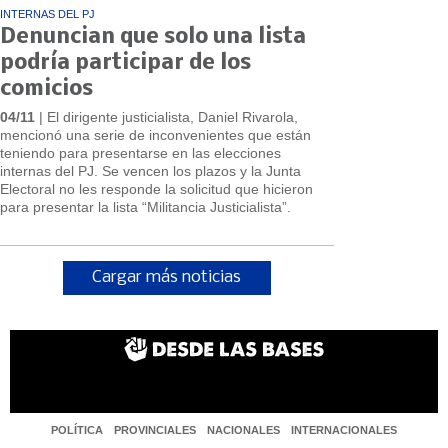
INTERNAS DEL PJ
Denuncian que solo una lista
podría participar de los
comicios
04/11
| El dirigente justicialista, Daniel Rivarola,
mencionó una serie de inconvenientes que están
teniendo para presentarse en las elecciones
internas del PJ. Se vencen los plazos y la Junta
Electoral no les responde la solicitud que hicieron
para presentar la lista “Militancia Justicialista”.
Cargar más noticias
POLÍTICA
PROVINCIALES
NACIONALES
INTERNACIONALES