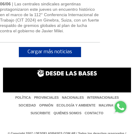
06/06
| Las centrales sindicales argentinas
protagonizaron este jueves un encuentro histórico
en el marco de la 112° Conferencia Internacional de
Trabajo (CIT 2024) en Ginebra, Suiza, con un fuerte
respaldo de gremios globales al plan de lucha
contra el gobierno de Javier Milei.
Cargar más noticias
POLÍTICA
PROVINCIALES
NACIONALES
INTERNACIONALES
SOCIEDAD
OPINIÓN
ECOLOGÍA Y AMBIENTE
MALVINAS
SUSCRIBITE
QUIÉNES SOMOS
CONTACTO
© Copyright 2007 / DESDELASBASES.COM.AR / Todos los derechos reservados /