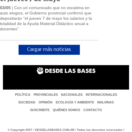
03/05
| Con un comunicado que no escatima en
auto elogios, el Gobierno provincial confirmó que
depositarán “el jueves 7 de mayo los salarios y la
totalidad de la Ayuda Material Didáctico anual a
docentes”.
Cargar más noticias
POLÍTICA
PROVINCIALES
NACIONALES
INTERNACIONALES
SOCIEDAD
OPINIÓN
ECOLOGÍA Y AMBIENTE
MALVINAS
SUSCRIBITE
QUIÉNES SOMOS
CONTACTO
© Copyright 2007 / DESDELASBASES.COM.AR / Todos los derechos reservados /