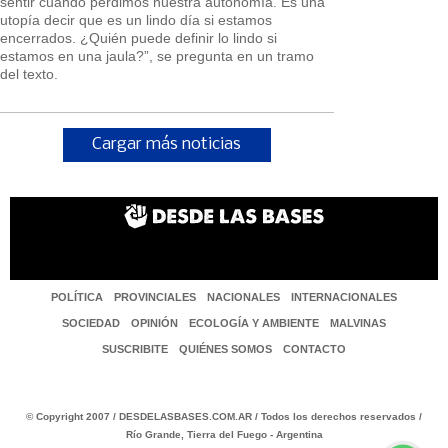
sentir cuando perdimos nuestra autonomía. Es una
utopía decir que es un lindo día si estamos
encerrados. ¿Quién puede definir lo lindo si
estamos en una jaula?”, se pregunta en un tramo
del texto.
Cargar más noticias
POLÍTICA
PROVINCIALES
NACIONALES
INTERNACIONALES
SOCIEDAD
OPINIÓN
ECOLOGÍA Y AMBIENTE
MALVINAS
SUSCRIBITE
QUIÉNES SOMOS
CONTACTO
© Copyright 2007 / DESDELASBASES.COM.AR / Todos los derechos reservados /
Río Grande, Tierra del Fuego - Argentina