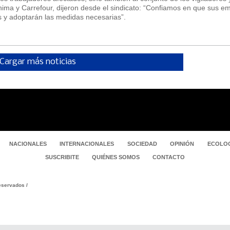
nima y Carrefour, dijeron desde el sindicato: “Confiamos en que sus e
s y adoptarán las medidas necesarias”.
Cargar más noticias
NACIONALES
INTERNACIONALES
SOCIEDAD
OPINIÓN
ECOLOG
SUSCRIBITE
QUIÉNES SOMOS
CONTACTO
servados /