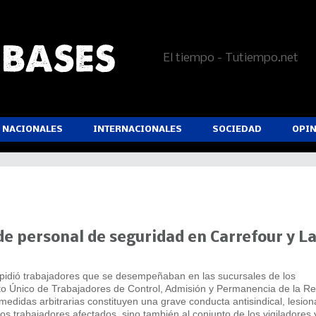
El tiempo - Tutiempo.net
NACIONALES
INTERNACIONALES
SOCIEDAD
OPI
e personal de seguridad en Carrefour y L
pidió trabajadores que se desempeñaban en las sucursales de los
o Único de Trabajadores de Control, Admisión y Permanencia de la Re
edidas arbitrarias constituyen una grave conducta antisindical, lesio
los trabajadores afectados, sino también al conjunto de los vigiladores 