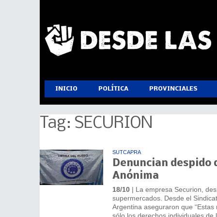
INICIO
POLÍTICA
PROVINCIALES
Tag: SECURION
SUTCAPRA
Denuncian despido d
Anónima
18/10
| La empresa Securion, des
supermercados. Desde el Sindicat
Argentina aseguraron que “Estas m
sólo los derechos individuales de 