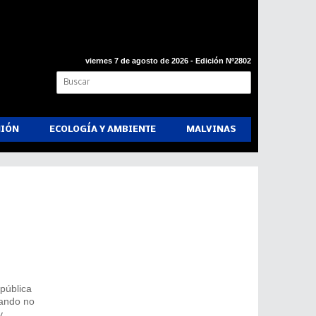
viernes 7 de agosto de 2026 - Edición Nº2802
NIÓN
ECOLOGÍA Y AMBIENTE
MALVINAS
a
pública
nando no
y