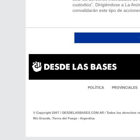
custodios”. Dirigiéndose a La Anó
convalidarán este tipo de accione
POLÍTICA
PROVINCIALES
© Copyright 2007 / DESDELASBASES.COM.AR / Todos los derechos re
Río Grande, Tierra del Fuego - Argentina