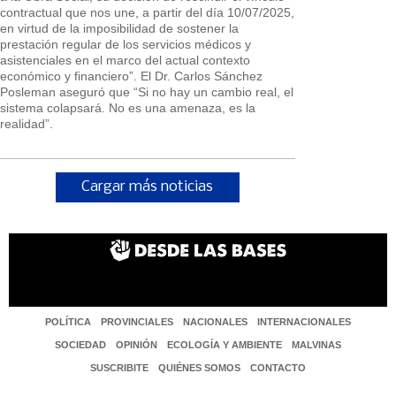
contractual que nos une, a partir del día 10/07/2025,
en virtud de la imposibilidad de sostener la
prestación regular de los servicios médicos y
asistenciales en el marco del actual contexto
económico y financiero”. El Dr. Carlos Sánchez
Posleman aseguró que “Si no hay un cambio real, el
sistema colapsará. No es una amenaza, es la
realidad”.
Cargar más noticias
POLÍTICA
PROVINCIALES
NACIONALES
INTERNACIONALES
SOCIEDAD
OPINIÓN
ECOLOGÍA Y AMBIENTE
MALVINAS
SUSCRIBITE
QUIÉNES SOMOS
CONTACTO