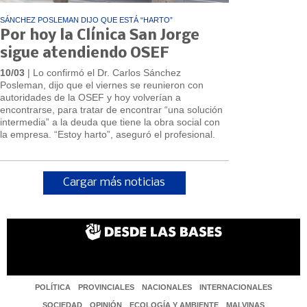
SÁNCHEZ POSLEMAN DIJO QUE ESTÁ “HARTO”
Por hoy la Clínica San Jorge
sigue atendiendo OSEF
10/03
| Lo confirmó el Dr. Carlos Sánchez
Posleman, dijo que el viernes se reunieron con
autoridades de la OSEF y hoy volverían a
encontrarse, para tratar de encontrar “una solución
intermedia” a la deuda que tiene la obra social con
la empresa. “Estoy harto”, aseguró el profesional.
Cargar más noticias
POLÍTICA
PROVINCIALES
NACIONALES
INTERNACIONALES
SOCIEDAD
OPINIÓN
ECOLOGÍA Y AMBIENTE
MALVINAS