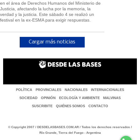
en el área de Derechos Humanos del Ministerio de
Justicia, afectando la lucha por la memoria, la
verdad y la justicia. Este sábado 4 se realizó un
festival en la ex-ESMA para exigir respuestas.
Cargar más noticias
POLÍTICA
PROVINCIALES
NACIONALES
INTERNACIONALES
SOCIEDAD
OPINIÓN
ECOLOGÍA Y AMBIENTE
MALVINAS
SUSCRIBITE
QUIÉNES SOMOS
CONTACTO
© Copyright 2007 / DESDELASBASES.COM.AR / Todos los derechos reservados /
Río Grande, Tierra del Fuego - Argentina