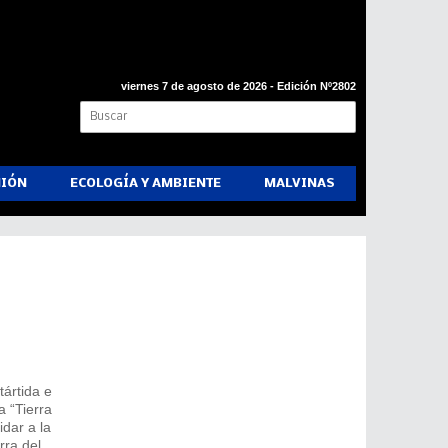
viernes 7 de agosto de 2026 - Edición Nº2802
NIÓN
ECOLOGÍA Y AMBIENTE
MALVINAS
tártida e
a “Tierra
dar a la
rra del