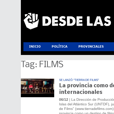
INICIO
POLÍTICA
PROVINCIALES
Tag: FILMS
SE LANZÓ "TIERRA DE FILMS”
La provincia como d
internacionales
06/12
| La Dirección de Producción
Islas del Atlántico Sur (UNTDF), ju
de Films” (www.tierradefilms.com)
provincia como un destino de filma