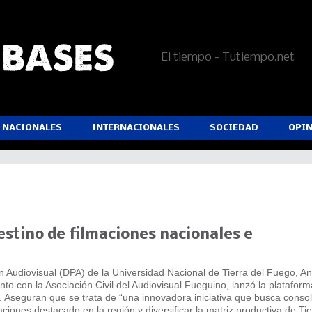
El tiempo - Tutiempo.net
NACIONALES
INTERNACIONALES
SOCIEDAD
OPI
estino de filmaciones nacionales e
 Audiovisual (DPA) de la Universidad Nacional de Tierra del Fuego, An
nto con la Asociación Civil del Audiovisual Fueguino, lanzó la plataform
. Aseguran que se trata de “una innovadora iniciativa que busca consoli
ciones destacado en la región y diversificar la matriz productiva de Tie