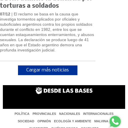
torturas a soldados
07/12
| El reclamo se basa en la causa que
investiga tormentos aplicados por oficiales y
suboficiales argentinos contra los propios soldados
durante el conflicto en 1982, entre los que se
cuentan estaqueamientos enterramientos, y abusos
sexuales. La declaración se produce luego de 41
años en que el Estado argentino demora una
profunda investigación judicial.
Cargar más noticias
POLÍTICA
PROVINCIALES
NACIONALES
INTERNACIONALES
SOCIEDAD
OPINIÓN
ECOLOGÍA Y AMBIENTE
MALVINAS